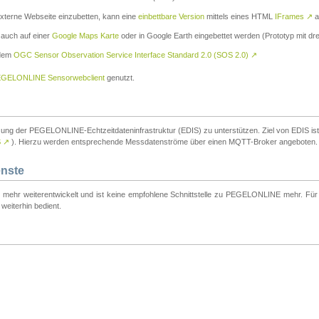
externe Webseite einzubetten, kann eine
einbettbare Version
mittels eines HTML
IFrames
↗
a
 auch auf einer
Google Maps Karte
oder in Google Earth eingebettet werden (Prototyp mit dre
 dem
OGC Sensor Observation Service Interface Standard 2.0 (SOS 2.0)
↗
GELONLINE Sensorwebclient
genutzt.
tzung der PEGELONLINE-Echtzeitdateninfrastruktur (EDIS) zu unterstützen. Ziel von EDIS ist e
S
↗
). Hierzu werden entsprechende Messdatenströme über einen MQTT-Broker angeboten.
enste
t mehr weiterentwickelt und ist keine empfohlene Schnittstelle zu PEGELONLINE mehr. Für n
weiterhin bedient.