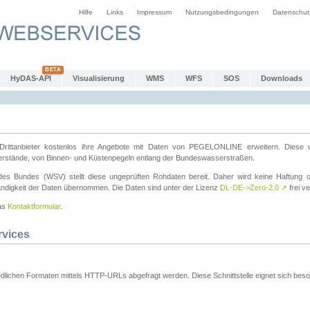
Hilfe
Links
Impressum
Nutzungsbedingungen
Datenschut
HyDAS-API
Visualisierung
WMS
WFS
SOS
Downloads
ttanbieter kostenlos ihre Angebote mit Daten von PEGELONLINE erweitern. Diese u
erstände, von Binnen- und Küstenpegeln entlang der Bundeswasserstraßen.
es Bundes (WSV) stellt diese ungeprüften Rohdaten bereit. Daher wird keine Haftung oder
ständigkeit der Daten übernommen. Die Daten sind unter der Lizenz
DL-DE->Zero-2.0
↗
frei ve
das
Kontaktformular
.
rvices
dlichen Formaten mittels HTTP-URLs abgefragt werden. Diese Schnittstelle eignet sich besond