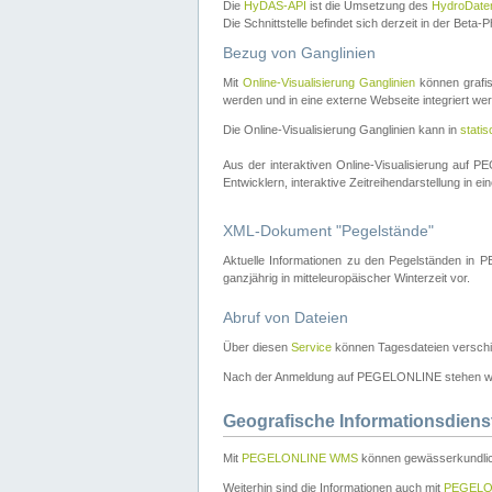
Die
HyDAS-API
ist die Umsetzung des
HydroDate
Die Schnittstelle befindet sich derzeit in der Bet
Bezug von Ganglinien
Mit
Online-Visualisierung Ganglinien
können grafis
werden und in eine externe Webseite integriert wer
Die Online-Visualisierung Ganglinien kann in
stati
Aus der interaktiven Online-Visualisierung auf
Entwicklern, interaktive Zeitreihendarstellung in 
XML-Dokument "Pegelstände"
Aktuelle Informationen zu den Pegelständen i
ganzjährig in mitteleuropäischer Winterzeit vor.
Abruf von Dateien
Über diesen
Service
können Tagesdateien verschi
Nach der Anmeldung auf PEGELONLINE stehen wei
Geografische Informationsdiens
Mit
PEGELONLINE WMS
können gewässerkundlic
Weiterhin sind die Informationen auch mit
PEGELO