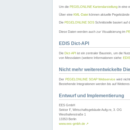
Um die
PEGELONLINE Kartendarstellung
in eine 
Über eine
KML-Datei
können aktuelle Pegelstände
Die
PEGELONLINE SOS
Schnittstelle basiert auf
Diese Daten werden auch zur Visualisierung im
PE
EDIS Dict-API
Die
Dict-API
ist ein zentraler Baustein, um die Nu
von Messdaten (weitere Informationen siehe:
EDI
Nicht mehr weiterentwickelte Di
Der
PEGELONLINE SOAP Webservice
wird nich
Bestehende Integrationen werden bis auf Weiteres 
Entwurf und Implementierung
EES GmbH
Sektor F, Wirtschaftsgebäude Aufg.re, 3. OG
Westhafenstraße 1
13353 Berlin
www.ees-gmbh.de
↗