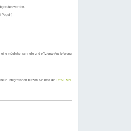
bgerufen werden.
i Pegeln).
ine möglichst schnelle und effiziente Auslieferung
eue Integrationen nutzen Sie bitte die
REST-API
.