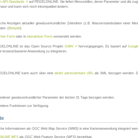
n-API-Standards
↗
auf PEGELONLINE. Sie liefert Messstellen, deren Parameter und die z
a-Phase und kann sich noch inkompatibel ändern.
che Anzeigen aktueller gewässerkundlicher Zeitreihen (z.B. Wasserstandsdaten einer Mes
den. (
Beispiel
).
scher Form
oder in
interaktiver Form
verwendet werden.
 PEGELONLINE ist das Open Source Projekt
GIMV
↗
hervorgegangen. Es basiert auf
Googl
eine browserbasierte Anwendung zu integrieren.
n PEGELONLINE kann auch über eine
direkt adressierbare URL
als XML bezogen werden. Die
edener gewässerkundlicher Parameter der letzten 31 Tage bezogen werden.
tere Funktionen zur Verfügung.
te
he Informationen als
OGC Web Map Service (WMS)
in eine Kartenanwendung integriert wer
NLINE WFS
als
OGC Web Feature Service (WFS)
beziehbar.