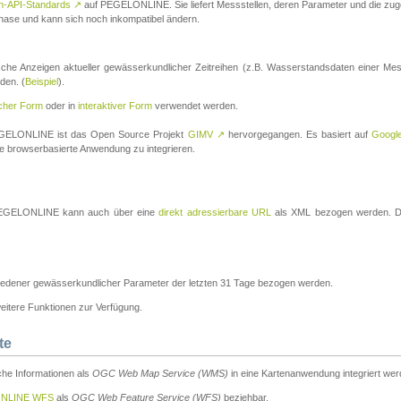
n-API-Standards
↗
auf PEGELONLINE. Sie liefert Messstellen, deren Parameter und die z
a-Phase und kann sich noch inkompatibel ändern.
che Anzeigen aktueller gewässerkundlicher Zeitreihen (z.B. Wasserstandsdaten einer Mes
den. (
Beispiel
).
scher Form
oder in
interaktiver Form
verwendet werden.
 PEGELONLINE ist das Open Source Projekt
GIMV
↗
hervorgegangen. Es basiert auf
Googl
eine browserbasierte Anwendung zu integrieren.
n PEGELONLINE kann auch über eine
direkt adressierbare URL
als XML bezogen werden. Die
edener gewässerkundlicher Parameter der letzten 31 Tage bezogen werden.
tere Funktionen zur Verfügung.
te
he Informationen als
OGC Web Map Service (WMS)
in eine Kartenanwendung integriert wer
NLINE WFS
als
OGC Web Feature Service (WFS)
beziehbar.