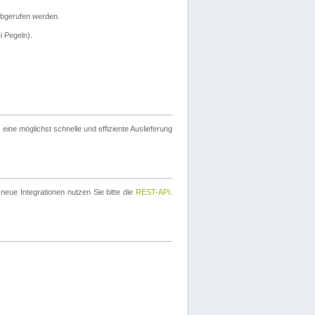
bgerufen werden.
i Pegeln).
ine möglichst schnelle und effiziente Auslieferung
eue Integrationen nutzen Sie bitte die
REST-API
.