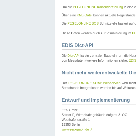
Um die
PEGELONLINE Kartendarstellung
in eine 
Über eine
KML-Datei
können aktuelle Pegelstände
Die
PEGELONLINE SOS
Schnittstelle basiert auf
Diese Daten werden auch zur Visualisierung im
PE
EDIS Dict-API
Die
Dict-API
ist ein zentraler Baustein, um die Nu
von Messdaten (weitere Informationen siehe:
EDI
Nicht mehr weiterentwickelte Di
Der
PEGELONLINE SOAP Webservice
wird nich
Bestehende Integrationen werden bis auf Weiteres 
Entwurf und Implementierung
EES GmbH
Sektor F, Wirtschaftsgebäude Aufg.re, 3. OG
Westhafenstraße 1
13353 Berlin
www.ees-gmbh.de
↗