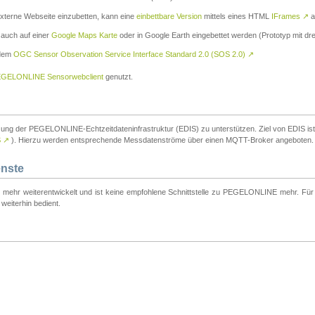
externe Webseite einzubetten, kann eine
einbettbare Version
mittels eines HTML
IFrames
↗
a
 auch auf einer
Google Maps Karte
oder in Google Earth eingebettet werden (Prototyp mit dre
 dem
OGC Sensor Observation Service Interface Standard 2.0 (SOS 2.0)
↗
GELONLINE Sensorwebclient
genutzt.
tzung der PEGELONLINE-Echtzeitdateninfrastruktur (EDIS) zu unterstützen. Ziel von EDIS ist e
S
↗
). Hierzu werden entsprechende Messdatenströme über einen MQTT-Broker angeboten.
enste
t mehr weiterentwickelt und ist keine empfohlene Schnittstelle zu PEGELONLINE mehr. Für n
weiterhin bedient.