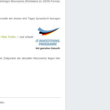
ugehörigen Messwerte (Rohdaten) im JSON-Format.
sstelle der letzten drei Tage) dynamisch bezogen
e Web Toolkit
↗
und erlaubt
 Zeitpunkte der aktuellen Messwerte liegen hier
den.