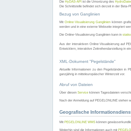
Die
HyDAS-API
ist die Umsetzung des
HydroDate
Die Schnittstelle befindet sich derzeit in der Bet
Bezug von Ganglinien
Mit
Online-Visualisierung Ganglinien
können grafis
werden und in eine externe Webseite integriert wer
Die Online-Visualisierung Ganglinien kann in
stati
Aus der interaktiven Online-Visualisierung auf
Entwicklern, interaktive Zeitreihendarstellung in 
XML-Dokument "Pegelstände"
Aktuelle Informationen zu den Pegelständen i
ganzjährig in mitteleuropäischer Winterzeit vor.
Abruf von Dateien
Über diesen
Service
können Tagesdateien verschi
Nach der Anmeldung auf PEGELONLINE stehen wei
Geografische Informationsdiens
Mit
PEGELONLINE WMS
können gewässerkundlic
Weiterhin sind die Informationen auch mit
PEGELO