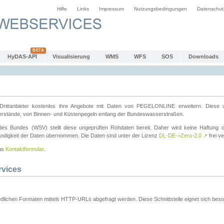
Hilfe
Links
Impressum
Nutzungsbedingungen
Datenschut
HyDAS-API
Visualisierung
WMS
WFS
SOS
Downloads
ttanbieter kostenlos ihre Angebote mit Daten von PEGELONLINE erweitern. Diese u
erstände, von Binnen- und Küstenpegeln entlang der Bundeswasserstraßen.
es Bundes (WSV) stellt diese ungeprüften Rohdaten bereit. Daher wird keine Haftung oder
ständigkeit der Daten übernommen. Die Daten sind unter der Lizenz
DL-DE->Zero-2.0
↗
frei ve
das
Kontaktformular
.
rvices
dlichen Formaten mittels HTTP-URLs abgefragt werden. Diese Schnittstelle eignet sich besond