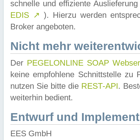
schnelle und effiziente Auslieferun
EDIS
↗
). Hierzu werden entspr
Broker angeboten.
Nicht mehr weiterentwi
Der
PEGELONLINE SOAP Webser
keine empfohlene Schnittstelle z
nutzen Sie bitte die
REST-API
. Bes
weiterhin bedient.
Entwurf und Implement
EES GmbH