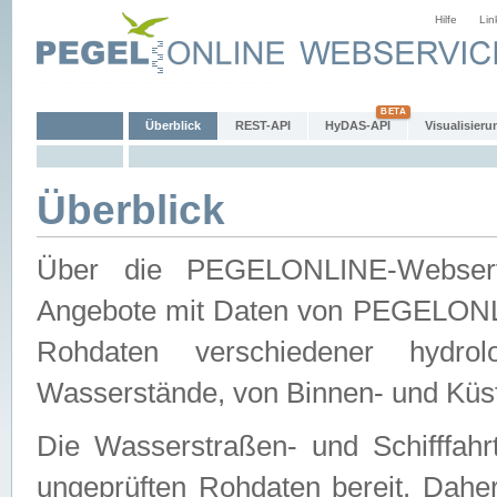
Hilfe
Lin
Überblick
REST-API
HyDAS-API
Visualisieru
Überblick
Über die PEGELONLINE-Webservic
Angebote mit Daten von PEGELONLI
Rohdaten verschiedener hydro
Wasserstände, von Binnen- und Küs
Die Wasserstraßen- und Schifffahr
ungeprüften Rohdaten bereit. Daher