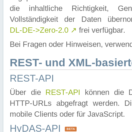
die inhaltliche Richtigkeit, Gen
Vollständigkeit der Daten über
DL-DE->Zero-2.0
↗
frei verfügbar.
Bei Fragen oder Hinweisen, verwend
REST- und XML-basiert
REST-API
Über die
REST-API
können die Da
HTTP-URLs abgefragt werden. Dies
mobile Clients oder für JavaScript.
HyDAS-API
BETA