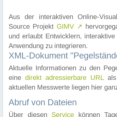
Aus der interaktiven Online-Vis
Source Projekt
GIMV
↗
hervorgega
und erlaubt Entwicklern, interaktive
Anwendung zu integrieren.
XML-Dokument "Pegelständ
Aktuelle Informationen zu den P
eine
direkt adressierbare URL
als
aktuellen Messwerte liegen hier ganz
Abruf von Dateien
Über diesen
Service
können Tages