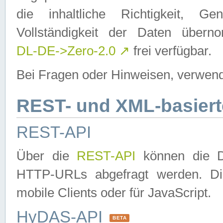
die inhaltliche Richtigkeit, Gen
Vollständigkeit der Daten über
DL-DE->Zero-2.0
↗
frei verfügbar.
Bei Fragen oder Hinweisen, verwend
REST- und XML-basiert
REST-API
Über die
REST-API
können die Da
HTTP-URLs abgefragt werden. Dies
mobile Clients oder für JavaScript.
HyDAS-API
BETA