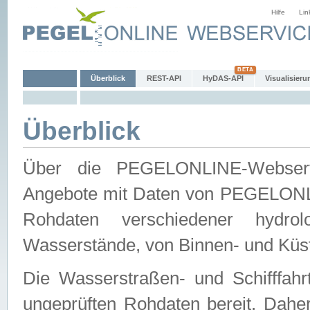
Hilfe
Lin
Überblick
REST-API
HyDAS-API
Visualisieru
Überblick
Über die PEGELONLINE-Webservic
Angebote mit Daten von PEGELONLI
Rohdaten verschiedener hydro
Wasserstände, von Binnen- und Küs
Die Wasserstraßen- und Schifffahr
ungeprüften Rohdaten bereit. Daher