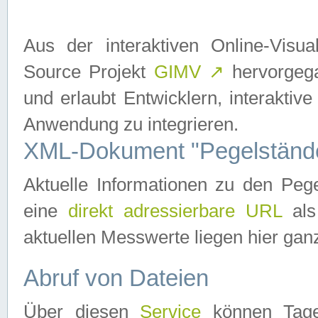
Aus der interaktiven Online-Vis
Source Projekt
GIMV
↗
hervorgega
und erlaubt Entwicklern, interaktive
Anwendung zu integrieren.
XML-Dokument "Pegelständ
Aktuelle Informationen zu den P
eine
direkt adressierbare URL
als
aktuellen Messwerte liegen hier ganz
Abruf von Dateien
Über diesen
Service
können Tages