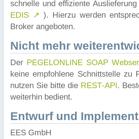
schnelle und effiziente Auslieferun
EDIS
↗
). Hierzu werden entspr
Broker angeboten.
Nicht mehr weiterentwi
Der
PEGELONLINE SOAP Webser
keine empfohlene Schnittstelle z
nutzen Sie bitte die
REST-API
. Bes
weiterhin bedient.
Entwurf und Implement
EES GmbH