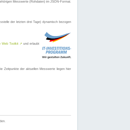
ugehörigen Messwerte (Rohdaten) im JSON-Format.
sstelle der letzten drei Tage) dynamisch bezogen
e Web Toolkit
↗
und erlaubt
 Zeitpunkte der aktuellen Messwerte liegen hier
den.