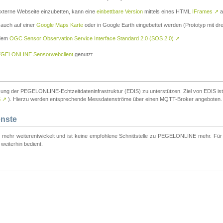
externe Webseite einzubetten, kann eine
einbettbare Version
mittels eines HTML
IFrames
↗
a
 auch auf einer
Google Maps Karte
oder in Google Earth eingebettet werden (Prototyp mit dre
 dem
OGC Sensor Observation Service Interface Standard 2.0 (SOS 2.0)
↗
GELONLINE Sensorwebclient
genutzt.
tzung der PEGELONLINE-Echtzeitdateninfrastruktur (EDIS) zu unterstützen. Ziel von EDIS ist e
S
↗
). Hierzu werden entsprechende Messdatenströme über einen MQTT-Broker angeboten.
enste
t mehr weiterentwickelt und ist keine empfohlene Schnittstelle zu PEGELONLINE mehr. Für n
weiterhin bedient.