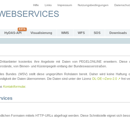
Hilfe
Links
Impressum
Nutzungsbedingungen
Datenschut
HyDAS-API
Visualisierung
WMS
WFS
SOS
Downloads
ttanbieter kostenlos ihre Angebote mit Daten von PEGELONLINE erweitern. Diese u
erstände, von Binnen- und Küstenpegeln entlang der Bundeswasserstraßen.
es Bundes (WSV) stellt diese ungeprüften Rohdaten bereit. Daher wird keine Haftung oder
ständigkeit der Daten übernommen. Die Daten sind unter der Lizenz
DL-DE->Zero-2.0
↗
frei ve
das
Kontaktformular
.
rvices
dlichen Formaten mittels HTTP-URLs abgefragt werden. Diese Schnittstelle eignet sich besond