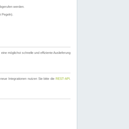
bgerufen werden.
i Pegeln).
ine möglichst schnelle und effiziente Auslieferung
eue Integrationen nutzen Sie bitte die
REST-API
.