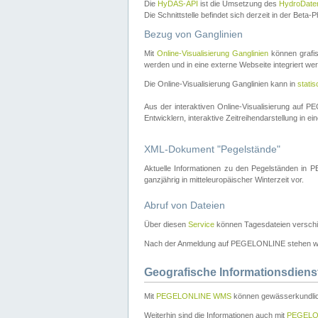
Die
HyDAS-API
ist die Umsetzung des
HydroDate
Die Schnittstelle befindet sich derzeit in der Bet
Bezug von Ganglinien
Mit
Online-Visualisierung Ganglinien
können grafis
werden und in eine externe Webseite integriert wer
Die Online-Visualisierung Ganglinien kann in
stati
Aus der interaktiven Online-Visualisierung auf
Entwicklern, interaktive Zeitreihendarstellung in 
XML-Dokument "Pegelstände"
Aktuelle Informationen zu den Pegelständen i
ganzjährig in mitteleuropäischer Winterzeit vor.
Abruf von Dateien
Über diesen
Service
können Tagesdateien verschi
Nach der Anmeldung auf PEGELONLINE stehen wei
Geografische Informationsdiens
Mit
PEGELONLINE WMS
können gewässerkundlic
Weiterhin sind die Informationen auch mit
PEGELO