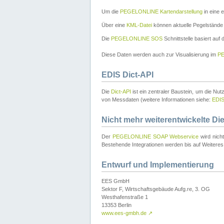
Um die
PEGELONLINE Kartendarstellung
in eine 
Über eine
KML-Datei
können aktuelle Pegelstände
Die
PEGELONLINE SOS
Schnittstelle basiert auf
Diese Daten werden auch zur Visualisierung im
PE
EDIS Dict-API
Die
Dict-API
ist ein zentraler Baustein, um die Nu
von Messdaten (weitere Informationen siehe:
EDI
Nicht mehr weiterentwickelte Di
Der
PEGELONLINE SOAP Webservice
wird nich
Bestehende Integrationen werden bis auf Weiteres 
Entwurf und Implementierung
EES GmbH
Sektor F, Wirtschaftsgebäude Aufg.re, 3. OG
Westhafenstraße 1
13353 Berlin
www.ees-gmbh.de
↗