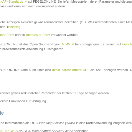
n-API-Standards
↗
auf PEGELONLINE. Sie liefert Messstellen, deren Parameter und die z
a-Phase und kann sich noch inkompatibel ändern.
che Anzeigen aktueller gewässerkundlicher Zeitreihen (z.B. Wasserstandsdaten einer Mes
den. (
Beispiel
).
scher Form
oder in
interaktiver Form
verwendet werden.
 PEGELONLINE ist das Open Source Projekt
GIMV
↗
hervorgegangen. Es basiert auf
Googl
eine browserbasierte Anwendung zu integrieren.
n PEGELONLINE kann auch über eine
direkt adressierbare URL
als XML bezogen werden. Die
edener gewässerkundlicher Parameter der letzten 31 Tage bezogen werden.
tere Funktionen zur Verfügung.
te
he Informationen als
OGC Web Map Service (WMS)
in eine Kartenanwendung integriert wer
NLINE WFS
als
OGC Web Feature Service (WFS)
beziehbar.