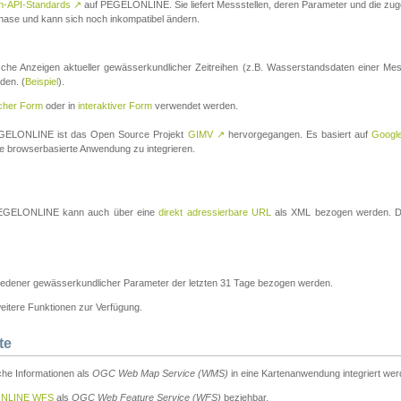
n-API-Standards
↗
auf PEGELONLINE. Sie liefert Messstellen, deren Parameter und die z
a-Phase und kann sich noch inkompatibel ändern.
che Anzeigen aktueller gewässerkundlicher Zeitreihen (z.B. Wasserstandsdaten einer Mes
den. (
Beispiel
).
scher Form
oder in
interaktiver Form
verwendet werden.
 PEGELONLINE ist das Open Source Projekt
GIMV
↗
hervorgegangen. Es basiert auf
Googl
eine browserbasierte Anwendung zu integrieren.
n PEGELONLINE kann auch über eine
direkt adressierbare URL
als XML bezogen werden. Die
edener gewässerkundlicher Parameter der letzten 31 Tage bezogen werden.
tere Funktionen zur Verfügung.
te
he Informationen als
OGC Web Map Service (WMS)
in eine Kartenanwendung integriert wer
NLINE WFS
als
OGC Web Feature Service (WFS)
beziehbar.