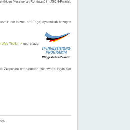
ugehörigen Messwerte (Rohdaten) im JSON-Format.
sstelle der letzten drei Tage) dynamisch bezogen
e Web Toolkit
↗
und erlaubt
 Zeitpunkte der aktuellen Messwerte liegen hier
den.