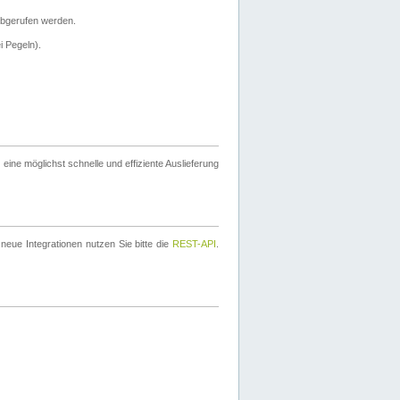
bgerufen werden.
i Pegeln).
ine möglichst schnelle und effiziente Auslieferung
eue Integrationen nutzen Sie bitte die
REST-API
.