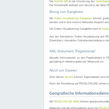
Die
HyDAS-API
ist die Umsetzung des
HydroDate
Die Schnittstelle befindet sich derzeit in der Bet
Bezug von Ganglinien
Mit
Online-Visualisierung Ganglinien
können grafis
werden und in eine externe Webseite integriert wer
Die Online-Visualisierung Ganglinien kann in
stati
Aus der interaktiven Online-Visualisierung auf
Entwicklern, interaktive Zeitreihendarstellung in 
XML-Dokument "Pegelstände"
Aktuelle Informationen zu den Pegelständen i
ganzjährig in mitteleuropäischer Winterzeit vor.
Abruf von Dateien
Über diesen
Service
können Tagesdateien verschi
Nach der Anmeldung auf PEGELONLINE stehen wei
Geografische Informationsdiens
Mit
PEGELONLINE WMS
können gewässerkundlic
Weiterhin sind die Informationen auch mit
PEGELO