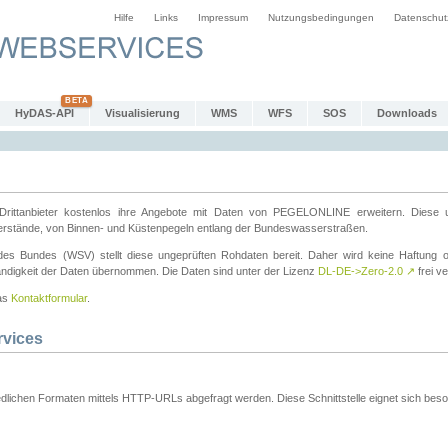
Hilfe
Links
Impressum
Nutzungsbedingungen
Datenschut
HyDAS-API
Visualisierung
WMS
WFS
SOS
Downloads
ttanbieter kostenlos ihre Angebote mit Daten von PEGELONLINE erweitern. Diese u
erstände, von Binnen- und Küstenpegeln entlang der Bundeswasserstraßen.
es Bundes (WSV) stellt diese ungeprüften Rohdaten bereit. Daher wird keine Haftung oder
ständigkeit der Daten übernommen. Die Daten sind unter der Lizenz
DL-DE->Zero-2.0
↗
frei ve
das
Kontaktformular
.
rvices
dlichen Formaten mittels HTTP-URLs abgefragt werden. Diese Schnittstelle eignet sich besond