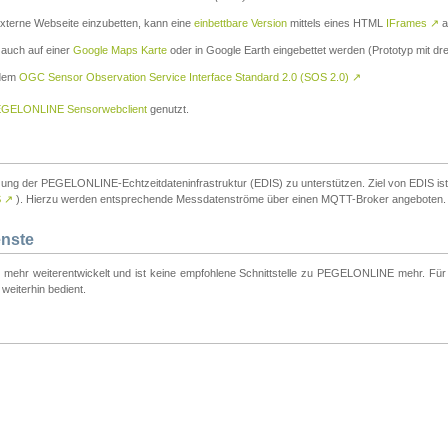
externe Webseite einzubetten, kann eine
einbettbare Version
mittels eines HTML
IFrames
↗
a
 auch auf einer
Google Maps Karte
oder in Google Earth eingebettet werden (Prototyp mit dre
 dem
OGC Sensor Observation Service Interface Standard 2.0 (SOS 2.0)
↗
GELONLINE Sensorwebclient
genutzt.
tzung der PEGELONLINE-Echtzeitdateninfrastruktur (EDIS) zu unterstützen. Ziel von EDIS ist e
S
↗
). Hierzu werden entsprechende Messdatenströme über einen MQTT-Broker angeboten.
enste
t mehr weiterentwickelt und ist keine empfohlene Schnittstelle zu PEGELONLINE mehr. Für n
weiterhin bedient.