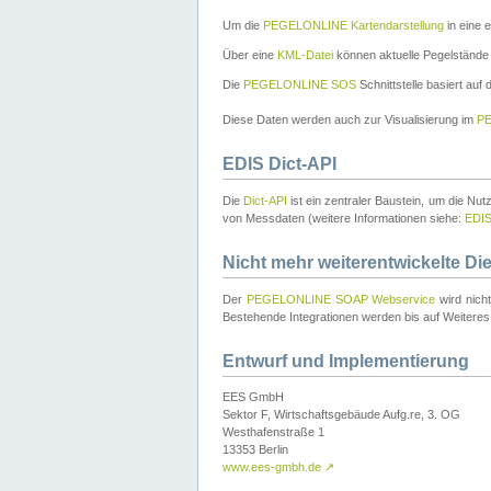
Um die
PEGELONLINE Kartendarstellung
in eine 
Über eine
KML-Datei
können aktuelle Pegelstände
Die
PEGELONLINE SOS
Schnittstelle basiert auf
Diese Daten werden auch zur Visualisierung im
PE
EDIS Dict-API
Die
Dict-API
ist ein zentraler Baustein, um die Nu
von Messdaten (weitere Informationen siehe:
EDI
Nicht mehr weiterentwickelte Di
Der
PEGELONLINE SOAP Webservice
wird nich
Bestehende Integrationen werden bis auf Weiteres 
Entwurf und Implementierung
EES GmbH
Sektor F, Wirtschaftsgebäude Aufg.re, 3. OG
Westhafenstraße 1
13353 Berlin
www.ees-gmbh.de
↗