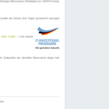
ugehörigen Messwerte (Rohdaten) im JSON-Format.
sstelle der letzten drei Tage) dynamisch bezogen
e Web Toolkit
↗
und erlaubt
 Zeitpunkte der aktuellen Messwerte liegen hier
den.