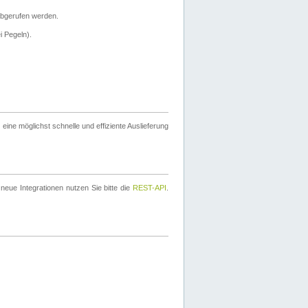
bgerufen werden.
i Pegeln).
ine möglichst schnelle und effiziente Auslieferung
eue Integrationen nutzen Sie bitte die
REST-API
.