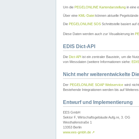
Um die
PEGELONLINE Kartendarstellung
in eine 
Über eine
KML-Datei
können aktuelle Pegelstände
Die
PEGELONLINE SOS
Schnittstelle basiert auf
Diese Daten werden auch zur Visualisierung im
PE
EDIS Dict-API
Die
Dict-API
ist ein zentraler Baustein, um die Nu
von Messdaten (weitere Informationen siehe:
EDI
Nicht mehr weiterentwickelte Di
Der
PEGELONLINE SOAP Webservice
wird nich
Bestehende Integrationen werden bis auf Weiteres 
Entwurf und Implementierung
EES GmbH
Sektor F, Wirtschaftsgebäude Aufg.re, 3. OG
Westhafenstraße 1
13353 Berlin
www.ees-gmbh.de
↗