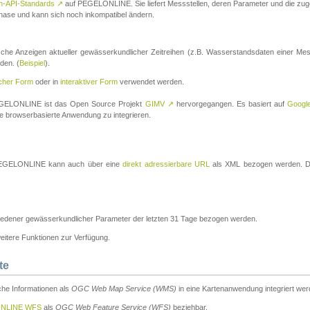
n-API-Standards
↗
auf PEGELONLINE. Sie liefert Messstellen, deren Parameter und die z
a-Phase und kann sich noch inkompatibel ändern.
che Anzeigen aktueller gewässerkundlicher Zeitreihen (z.B. Wasserstandsdaten einer Mes
den. (
Beispiel
).
scher Form
oder in
interaktiver Form
verwendet werden.
 PEGELONLINE ist das Open Source Projekt
GIMV
↗
hervorgegangen. Es basiert auf
Googl
eine browserbasierte Anwendung zu integrieren.
n PEGELONLINE kann auch über eine
direkt adressierbare URL
als XML bezogen werden. Die
edener gewässerkundlicher Parameter der letzten 31 Tage bezogen werden.
tere Funktionen zur Verfügung.
te
he Informationen als
OGC Web Map Service (WMS)
in eine Kartenanwendung integriert wer
NLINE WFS
als
OGC Web Feature Service (WFS)
beziehbar.