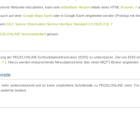
externe Webseite einzubetten, kann eine
einbettbare Version
mittels eines HTML
IFrames
↗
a
 auch auf einer
Google Maps Karte
oder in Google Earth eingebettet werden (Prototyp mit dre
 dem
OGC Sensor Observation Service Interface Standard 2.0 (SOS 2.0)
↗
GELONLINE Sensorwebclient
genutzt.
tzung der PEGELONLINE-Echtzeitdateninfrastruktur (EDIS) zu unterstützen. Ziel von EDIS ist e
S
↗
). Hierzu werden entsprechende Messdatenströme über einen MQTT-Broker angeboten.
enste
t mehr weiterentwickelt und ist keine empfohlene Schnittstelle zu PEGELONLINE mehr. Für n
weiterhin bedient.