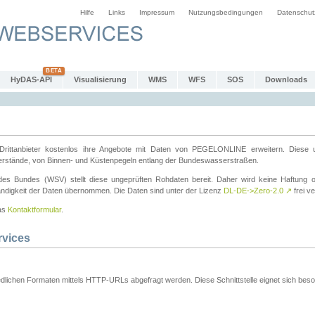
Hilfe
Links
Impressum
Nutzungsbedingungen
Datenschut
HyDAS-API
Visualisierung
WMS
WFS
SOS
Downloads
ttanbieter kostenlos ihre Angebote mit Daten von PEGELONLINE erweitern. Diese u
erstände, von Binnen- und Küstenpegeln entlang der Bundeswasserstraßen.
es Bundes (WSV) stellt diese ungeprüften Rohdaten bereit. Daher wird keine Haftung oder
ständigkeit der Daten übernommen. Die Daten sind unter der Lizenz
DL-DE->Zero-2.0
↗
frei ve
das
Kontaktformular
.
rvices
dlichen Formaten mittels HTTP-URLs abgefragt werden. Diese Schnittstelle eignet sich besond