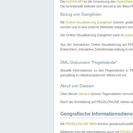
Die
HyDAS-API
ist die Umsetzung des
HydroDate
Die Schnittstelle befindet sich derzeit in der Bet
Bezug von Ganglinien
Mit
Online-Visualisierung Ganglinien
können grafis
werden und in eine externe Webseite integriert wer
Die Online-Visualisierung Ganglinien kann in
stati
Aus der interaktiven Online-Visualisierung auf
Entwicklern, interaktive Zeitreihendarstellung in 
XML-Dokument "Pegelstände"
Aktuelle Informationen zu den Pegelständen i
ganzjährig in mitteleuropäischer Winterzeit vor.
Abruf von Dateien
Über diesen
Service
können Tagesdateien verschi
Nach der Anmeldung auf PEGELONLINE stehen wei
Geografische Informationsdiens
Mit
PEGELONLINE WMS
können gewässerkundlic
Weiterhin sind die Informationen auch mit
PEGELO