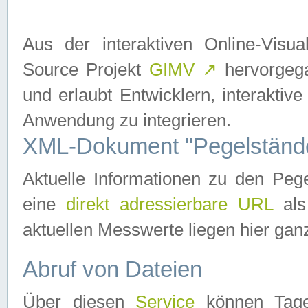
Aus der interaktiven Online-Vis
Source Projekt
GIMV
↗
hervorgega
und erlaubt Entwicklern, interaktive
Anwendung zu integrieren.
XML-Dokument "Pegelständ
Aktuelle Informationen zu den P
eine
direkt adressierbare URL
als
aktuellen Messwerte liegen hier ganz
Abruf von Dateien
Über diesen
Service
können Tages