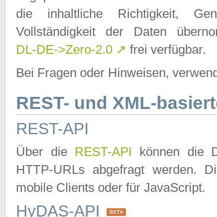
die inhaltliche Richtigkeit, Gen
Vollständigkeit der Daten über
DL-DE->Zero-2.0
↗
frei verfügbar.
Bei Fragen oder Hinweisen, verwend
REST- und XML-basiert
REST-API
Über die
REST-API
können die Da
HTTP-URLs abgefragt werden. Dies
mobile Clients oder für JavaScript.
HyDAS-API
BETA