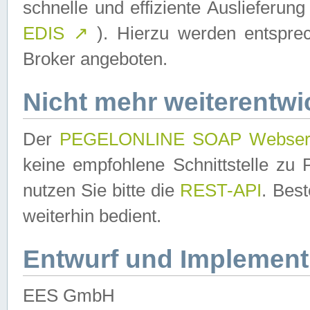
schnelle und effiziente Auslieferun
EDIS
↗
). Hierzu werden entspr
Broker angeboten.
Nicht mehr weiterentwi
Der
PEGELONLINE SOAP Webser
keine empfohlene Schnittstelle z
nutzen Sie bitte die
REST-API
. Bes
weiterhin bedient.
Entwurf und Implement
EES GmbH