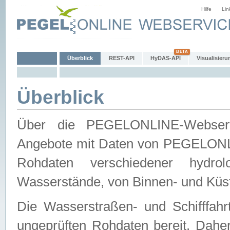
Hilfe
Lin
Überblick
REST-API
HyDAS-API
Visualisieru
Überblick
Über die PEGELONLINE-Webservic
Angebote mit Daten von PEGELONLI
Rohdaten verschiedener hydro
Wasserstände, von Binnen- und Küs
Die Wasserstraßen- und Schifffahr
ungeprüften Rohdaten bereit. Daher