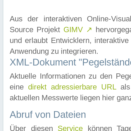
Aus der interaktiven Online-Vis
Source Projekt
GIMV
↗
hervorgega
und erlaubt Entwicklern, interaktive
Anwendung zu integrieren.
XML-Dokument "Pegelständ
Aktuelle Informationen zu den P
eine
direkt adressierbare URL
als
aktuellen Messwerte liegen hier ganz
Abruf von Dateien
Über diesen
Service
können Tages