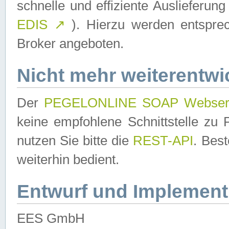
schnelle und effiziente Auslieferun
EDIS
↗
). Hierzu werden entspr
Broker angeboten.
Nicht mehr weiterentwi
Der
PEGELONLINE SOAP Webser
keine empfohlene Schnittstelle z
nutzen Sie bitte die
REST-API
. Bes
weiterhin bedient.
Entwurf und Implement
EES GmbH