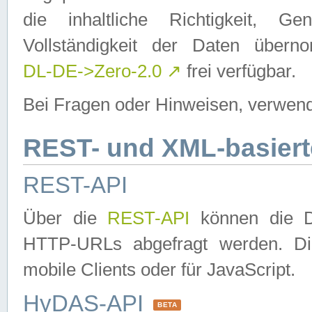
die inhaltliche Richtigkeit, Gen
Vollständigkeit der Daten über
DL-DE->Zero-2.0
↗
frei verfügbar.
Bei Fragen oder Hinweisen, verwend
REST- und XML-basiert
REST-API
Über die
REST-API
können die Da
HTTP-URLs abgefragt werden. Dies
mobile Clients oder für JavaScript.
HyDAS-API
BETA