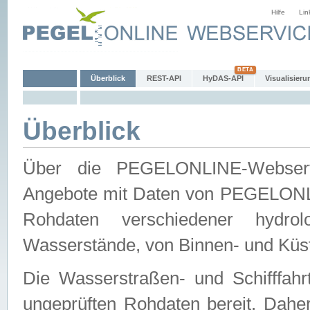
Hilfe
Lin
Überblick
REST-API
HyDAS-API
Visualisieru
Überblick
Über die PEGELONLINE-Webservic
Angebote mit Daten von PEGELONLI
Rohdaten verschiedener hydro
Wasserstände, von Binnen- und Küs
Die Wasserstraßen- und Schifffahr
ungeprüften Rohdaten bereit. Daher