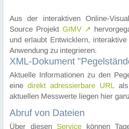
Aus der interaktiven Online-Vis
Source Projekt
GIMV
↗
hervorgega
und erlaubt Entwicklern, interaktive
Anwendung zu integrieren.
XML-Dokument "Pegelständ
Aktuelle Informationen zu den P
eine
direkt adressierbare URL
als
aktuellen Messwerte liegen hier ganz
Abruf von Dateien
Über diesen
Service
können Tages