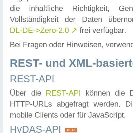
die inhaltliche Richtigkeit, Gen
Vollständigkeit der Daten über
DL-DE->Zero-2.0
↗
frei verfügbar.
Bei Fragen oder Hinweisen, verwend
REST- und XML-basiert
REST-API
Über die
REST-API
können die Da
HTTP-URLs abgefragt werden. Dies
mobile Clients oder für JavaScript.
HyDAS-API
BETA