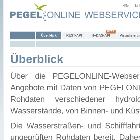
Hilfe
Lin
Überblick
REST-API
HyDAS-API
Visualisieru
Überblick
Über die PEGELONLINE-Webservic
Angebote mit Daten von PEGELONLI
Rohdaten verschiedener hydro
Wasserstände, von Binnen- und Küs
Die Wasserstraßen- und Schifffahr
ungeprüften Rohdaten bereit. Daher