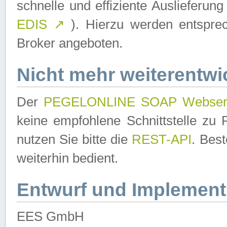
schnelle und effiziente Auslieferun
EDIS
↗
). Hierzu werden entspr
Broker angeboten.
Nicht mehr weiterentwi
Der
PEGELONLINE SOAP Webser
keine empfohlene Schnittstelle z
nutzen Sie bitte die
REST-API
. Bes
weiterhin bedient.
Entwurf und Implement
EES GmbH