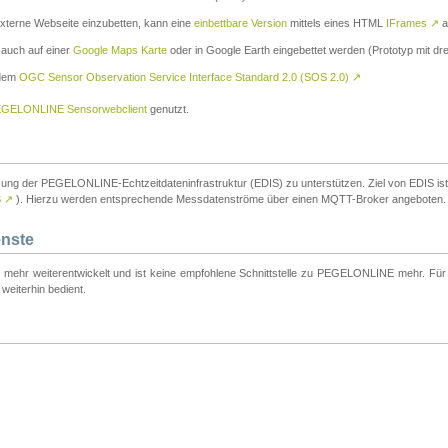
externe Webseite einzubetten, kann eine
einbettbare Version
mittels eines HTML
IFrames
↗
a
 auch auf einer
Google Maps Karte
oder in Google Earth eingebettet werden (Prototyp mit dre
 dem
OGC Sensor Observation Service Interface Standard 2.0 (SOS 2.0)
↗
GELONLINE Sensorwebclient
genutzt.
tzung der PEGELONLINE-Echtzeitdateninfrastruktur (EDIS) zu unterstützen. Ziel von EDIS ist e
S
↗
). Hierzu werden entsprechende Messdatenströme über einen MQTT-Broker angeboten.
enste
t mehr weiterentwickelt und ist keine empfohlene Schnittstelle zu PEGELONLINE mehr. Für n
weiterhin bedient.