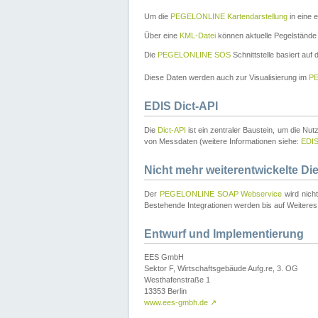
Um die
PEGELONLINE Kartendarstellung
in eine 
Über eine
KML-Datei
können aktuelle Pegelstände
Die
PEGELONLINE SOS
Schnittstelle basiert auf
Diese Daten werden auch zur Visualisierung im
PE
EDIS Dict-API
Die
Dict-API
ist ein zentraler Baustein, um die Nu
von Messdaten (weitere Informationen siehe:
EDI
Nicht mehr weiterentwickelte Di
Der
PEGELONLINE SOAP Webservice
wird nich
Bestehende Integrationen werden bis auf Weiteres 
Entwurf und Implementierung
EES GmbH
Sektor F, Wirtschaftsgebäude Aufg.re, 3. OG
Westhafenstraße 1
13353 Berlin
www.ees-gmbh.de
↗