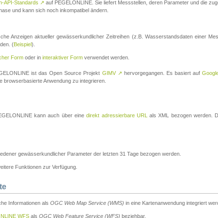
n-API-Standards
↗
auf PEGELONLINE. Sie liefert Messstellen, deren Parameter und die z
a-Phase und kann sich noch inkompatibel ändern.
che Anzeigen aktueller gewässerkundlicher Zeitreihen (z.B. Wasserstandsdaten einer Mes
den. (
Beispiel
).
scher Form
oder in
interaktiver Form
verwendet werden.
 PEGELONLINE ist das Open Source Projekt
GIMV
↗
hervorgegangen. Es basiert auf
Googl
eine browserbasierte Anwendung zu integrieren.
n PEGELONLINE kann auch über eine
direkt adressierbare URL
als XML bezogen werden. Die
edener gewässerkundlicher Parameter der letzten 31 Tage bezogen werden.
tere Funktionen zur Verfügung.
te
he Informationen als
OGC Web Map Service (WMS)
in eine Kartenanwendung integriert wer
NLINE WFS
als
OGC Web Feature Service (WFS)
beziehbar.