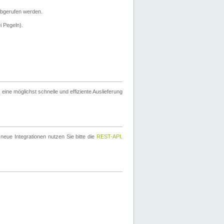
bgerufen werden.
i Pegeln).
ine möglichst schnelle und effiziente Auslieferung
eue Integrationen nutzen Sie bitte die
REST-API
.