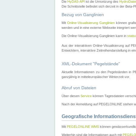
Die
HyDAS-API
ist die Umsetzung des
HydroDate
Die Schnittstelle befindet sich derzeit in der Bet
Bezug von Ganglinien
Mit
Online-Visualisierung Ganglinien
können grafis
werden und in eine externe Webseite integriert wer
Die Online-Visualisierung Ganglinien kann in
stati
Aus der interaktiven Online-Visualisierung auf
Entwicklern, interaktive Zeitreihendarstellung in 
XML-Dokument "Pegelstände"
Aktuelle Informationen zu den Pegelständen i
ganzjährig in mitteleuropäischer Winterzeit vor.
Abruf von Dateien
Über diesen
Service
können Tagesdateien verschi
Nach der Anmeldung auf PEGELONLINE stehen wei
Geografische Informationsdiens
Mit
PEGELONLINE WMS
können gewässerkundlic
Weiterhin sind die Informationen auch mit
PEGELO