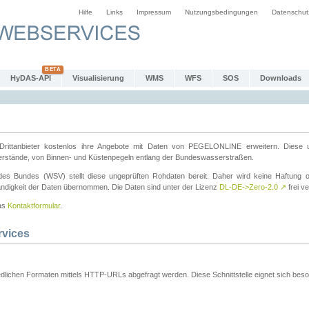
Hilfe
Links
Impressum
Nutzungsbedingungen
Datenschut
HyDAS-API
Visualisierung
WMS
WFS
SOS
Downloads
ttanbieter kostenlos ihre Angebote mit Daten von PEGELONLINE erweitern. Diese u
erstände, von Binnen- und Küstenpegeln entlang der Bundeswasserstraßen.
es Bundes (WSV) stellt diese ungeprüften Rohdaten bereit. Daher wird keine Haftung oder
ständigkeit der Daten übernommen. Die Daten sind unter der Lizenz
DL-DE->Zero-2.0
↗
frei ve
das
Kontaktformular
.
rvices
dlichen Formaten mittels HTTP-URLs abgefragt werden. Diese Schnittstelle eignet sich besond