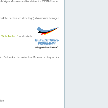
ugehörigen Messwerte (Rohdaten) im JSON-Format.
sstelle der letzten drei Tage) dynamisch bezogen
e Web Toolkit
↗
und erlaubt
 Zeitpunkte der aktuellen Messwerte liegen hier
den.