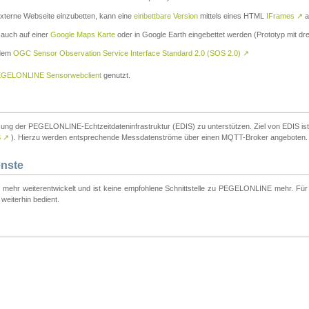
externe Webseite einzubetten, kann eine
einbettbare Version
mittels eines HTML
IFrames
↗
a
 auch auf einer
Google Maps Karte
oder in Google Earth eingebettet werden (Prototyp mit dre
 dem
OGC Sensor Observation Service Interface Standard 2.0 (SOS 2.0)
↗
GELONLINE Sensorwebclient
genutzt.
tzung der PEGELONLINE-Echtzeitdateninfrastruktur (EDIS) zu unterstützen. Ziel von EDIS ist e
S
↗
). Hierzu werden entsprechende Messdatenströme über einen MQTT-Broker angeboten.
enste
t mehr weiterentwickelt und ist keine empfohlene Schnittstelle zu PEGELONLINE mehr. Für n
weiterhin bedient.