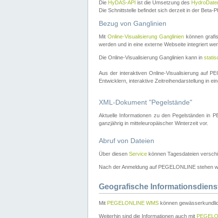
Die
HyDAS-API
ist die Umsetzung des
HydroDate
Die Schnittstelle befindet sich derzeit in der Bet
Bezug von Ganglinien
Mit
Online-Visualisierung Ganglinien
können grafis
werden und in eine externe Webseite integriert wer
Die Online-Visualisierung Ganglinien kann in
stati
Aus der interaktiven Online-Visualisierung auf
Entwicklern, interaktive Zeitreihendarstellung in 
XML-Dokument "Pegelstände"
Aktuelle Informationen zu den Pegelständen i
ganzjährig in mitteleuropäischer Winterzeit vor.
Abruf von Dateien
Über diesen
Service
können Tagesdateien verschi
Nach der Anmeldung auf PEGELONLINE stehen wei
Geografische Informationsdiens
Mit
PEGELONLINE WMS
können gewässerkundlic
Weiterhin sind die Informationen auch mit
PEGELO