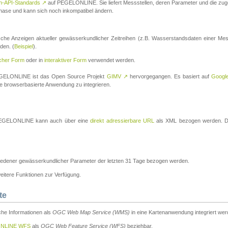
n-API-Standards
↗
auf PEGELONLINE. Sie liefert Messstellen, deren Parameter und die z
a-Phase und kann sich noch inkompatibel ändern.
che Anzeigen aktueller gewässerkundlicher Zeitreihen (z.B. Wasserstandsdaten einer Mes
den. (
Beispiel
).
scher Form
oder in
interaktiver Form
verwendet werden.
 PEGELONLINE ist das Open Source Projekt
GIMV
↗
hervorgegangen. Es basiert auf
Googl
eine browserbasierte Anwendung zu integrieren.
n PEGELONLINE kann auch über eine
direkt adressierbare URL
als XML bezogen werden. Die
edener gewässerkundlicher Parameter der letzten 31 Tage bezogen werden.
tere Funktionen zur Verfügung.
te
he Informationen als
OGC Web Map Service (WMS)
in eine Kartenanwendung integriert wer
NLINE WFS
als
OGC Web Feature Service (WFS)
beziehbar.