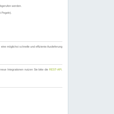
bgerufen werden.
i Pegeln).
ine möglichst schnelle und effiziente Auslieferung
eue Integrationen nutzen Sie bitte die
REST-API
.