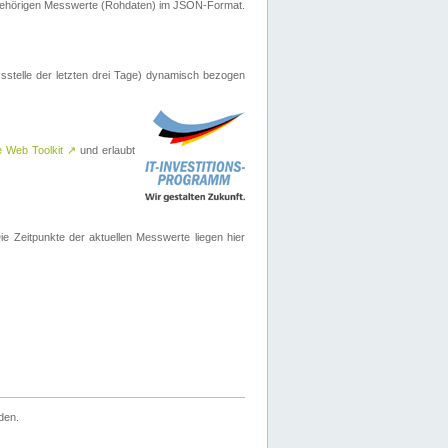
ugehörigen Messwerte (Rohdaten) im JSON-Format.
sstelle der letzten drei Tage) dynamisch bezogen
e Web Toolkit
↗
und erlaubt
 Zeitpunkte der aktuellen Messwerte liegen hier
den.