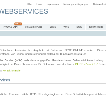
Hilfe
Links
Impressum
Nutzungsbedingungen
Datenschut
HyDAS-API
Visualisierung
WMS
WFS
SOS
Downloads
ttanbieter kostenlos ihre Angebote mit Daten von PEGELONLINE erweitern. Diese u
erstände, von Binnen- und Küstenpegeln entlang der Bundeswasserstraßen.
es Bundes (WSV) stellt diese ungeprüften Rohdaten bereit. Daher wird keine Haftung oder
ständigkeit der Daten übernommen. Die Daten sind unter der Lizenz
DL-DE->Zero-2.0
↗
frei ve
das
Kontaktformular
.
rvices
dlichen Formaten mittels HTTP-URLs abgefragt werden. Diese Schnittstelle eignet sich besond