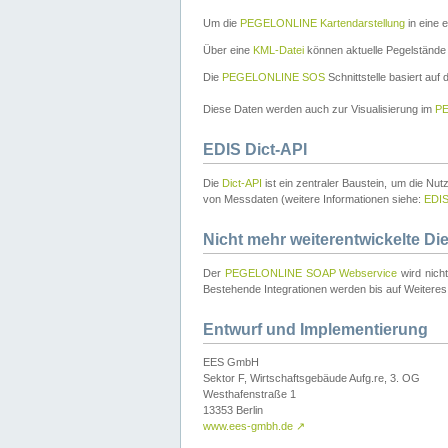
Um die
PEGELONLINE Kartendarstellung
in eine 
Über eine
KML-Datei
können aktuelle Pegelstände
Die
PEGELONLINE SOS
Schnittstelle basiert auf
Diese Daten werden auch zur Visualisierung im
PE
EDIS Dict-API
Die
Dict-API
ist ein zentraler Baustein, um die Nu
von Messdaten (weitere Informationen siehe:
EDI
Nicht mehr weiterentwickelte Di
Der
PEGELONLINE SOAP Webservice
wird nich
Bestehende Integrationen werden bis auf Weiteres 
Entwurf und Implementierung
EES GmbH
Sektor F, Wirtschaftsgebäude Aufg.re, 3. OG
Westhafenstraße 1
13353 Berlin
www.ees-gmbh.de
↗