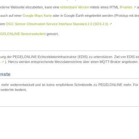
externe Webseite einzubetten, kann eine
einbettbare Version
mittels eines HTML
IFrames
↗
a
 auch auf einer
Google Maps Karte
oder in Google Earth eingebettet werden (Prototyp mit dre
 dem
OGC Sensor Observation Service Interface Standard 2.0 (SOS 2.0)
↗
GELONLINE Sensorwebclient
genutzt.
tzung der PEGELONLINE-Echtzeitdateninfrastruktur (EDIS) zu unterstützen. Ziel von EDIS ist e
S
↗
). Hierzu werden entsprechende Messdatenströme über einen MQTT-Broker angeboten.
enste
t mehr weiterentwickelt und ist keine empfohlene Schnittstelle zu PEGELONLINE mehr. Für n
weiterhin bedient.