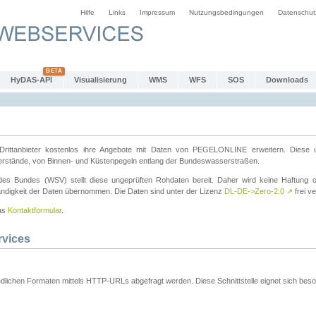
Hilfe
Links
Impressum
Nutzungsbedingungen
Datenschut
HyDAS-API
Visualisierung
WMS
WFS
SOS
Downloads
ttanbieter kostenlos ihre Angebote mit Daten von PEGELONLINE erweitern. Diese u
erstände, von Binnen- und Küstenpegeln entlang der Bundeswasserstraßen.
es Bundes (WSV) stellt diese ungeprüften Rohdaten bereit. Daher wird keine Haftung oder
ständigkeit der Daten übernommen. Die Daten sind unter der Lizenz
DL-DE->Zero-2.0
↗
frei ve
das
Kontaktformular
.
rvices
dlichen Formaten mittels HTTP-URLs abgefragt werden. Diese Schnittstelle eignet sich besond