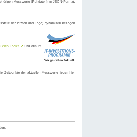
ugehörigen Messwerte (Rohdaten) im JSON-Format.
sstelle der letzten drei Tage) dynamisch bezogen
e Web Toolkit
↗
und erlaubt
 Zeitpunkte der aktuellen Messwerte liegen hier
den.