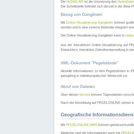
Die
HyDAS-API
ist die Umsetzung des
HydroDate
Die Schnittstelle befindet sich derzeit in der Bet
Bezug von Ganglinien
Mit
Online-Visualisierung Ganglinien
können grafis
werden und in eine externe Webseite integriert wer
Die Online-Visualisierung Ganglinien kann in
stati
Aus der interaktiven Online-Visualisierung auf
Entwicklern, interaktive Zeitreihendarstellung in 
XML-Dokument "Pegelstände"
Aktuelle Informationen zu den Pegelständen i
ganzjährig in mitteleuropäischer Winterzeit vor.
Abruf von Dateien
Über diesen
Service
können Tagesdateien verschi
Nach der Anmeldung auf PEGELONLINE stehen wei
Geografische Informationsdiens
Mit
PEGELONLINE WMS
können gewässerkundlic
Weiterhin sind die Informationen auch mit
PEGELO