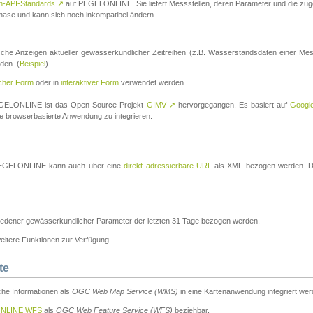
n-API-Standards
↗
auf PEGELONLINE. Sie liefert Messstellen, deren Parameter und die z
a-Phase und kann sich noch inkompatibel ändern.
che Anzeigen aktueller gewässerkundlicher Zeitreihen (z.B. Wasserstandsdaten einer Mes
den. (
Beispiel
).
scher Form
oder in
interaktiver Form
verwendet werden.
 PEGELONLINE ist das Open Source Projekt
GIMV
↗
hervorgegangen. Es basiert auf
Googl
eine browserbasierte Anwendung zu integrieren.
n PEGELONLINE kann auch über eine
direkt adressierbare URL
als XML bezogen werden. Die
edener gewässerkundlicher Parameter der letzten 31 Tage bezogen werden.
tere Funktionen zur Verfügung.
te
he Informationen als
OGC Web Map Service (WMS)
in eine Kartenanwendung integriert wer
NLINE WFS
als
OGC Web Feature Service (WFS)
beziehbar.