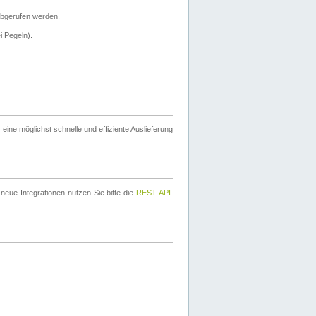
bgerufen werden.
i Pegeln).
ine möglichst schnelle und effiziente Auslieferung
eue Integrationen nutzen Sie bitte die
REST-API
.