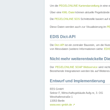
Um die
PEGELONLINE Kartendarstellung
in eine 
Über eine
KML-Datei
können aktuelle Pegelstände
Die
PEGELONLINE SOS
Schnittstelle basiert auf
Diese Daten werden auch zur Visualisierung im
PE
EDIS Dict-API
Die
Dict-API
ist ein zentraler Baustein, um die Nu
von Messdaten (weitere Informationen siehe:
EDI
Nicht mehr weiterentwickelte Di
Der
PEGELONLINE SOAP Webservice
wird nich
Bestehende Integrationen werden bis auf Weiteres 
Entwurf und Implementierung
EES GmbH
Sektor F, Wirtschaftsgebäude Aufg.re, 3. OG
Westhafenstraße 1
13353 Berlin
www.ees-gmbh.de
↗