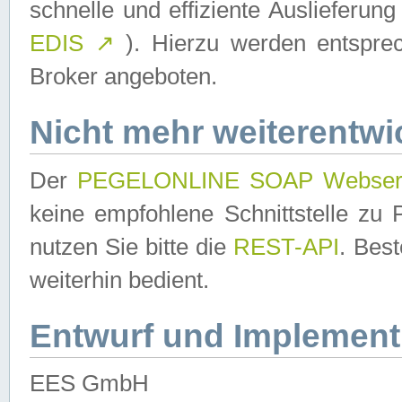
schnelle und effiziente Auslieferun
EDIS
↗
). Hierzu werden entspr
Broker angeboten.
Nicht mehr weiterentwi
Der
PEGELONLINE SOAP Webser
keine empfohlene Schnittstelle z
nutzen Sie bitte die
REST-API
. Bes
weiterhin bedient.
Entwurf und Implement
EES GmbH