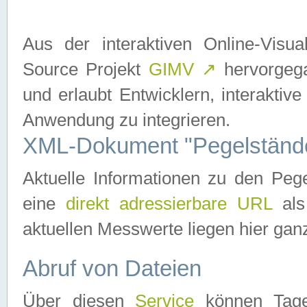
Aus der interaktiven Online-Vis
Source Projekt
GIMV
↗
hervorgega
und erlaubt Entwicklern, interaktive
Anwendung zu integrieren.
XML-Dokument "Pegelständ
Aktuelle Informationen zu den P
eine
direkt adressierbare URL
als
aktuellen Messwerte liegen hier ganz
Abruf von Dateien
Über diesen
Service
können Tages