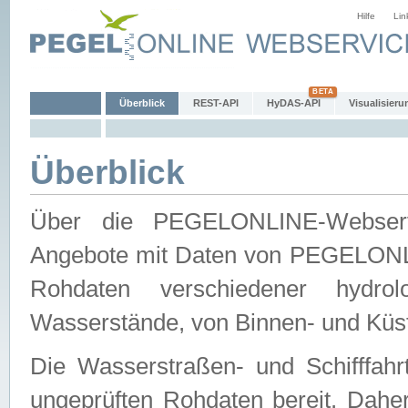
Hilfe
Lin
Überblick
REST-API
HyDAS-API
Visualisieru
Überblick
Über die PEGELONLINE-Webservic
Angebote mit Daten von PEGELONLI
Rohdaten verschiedener hydro
Wasserstände, von Binnen- und Küs
Die Wasserstraßen- und Schifffahr
ungeprüften Rohdaten bereit. Daher