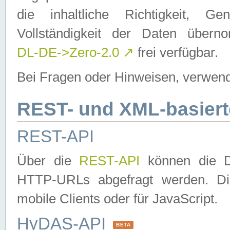
die inhaltliche Richtigkeit, Gen
Vollständigkeit der Daten über
DL-DE->Zero-2.0
↗
frei verfügbar.
Bei Fragen oder Hinweisen, verwend
REST- und XML-basiert
REST-API
Über die
REST-API
können die Da
HTTP-URLs abgefragt werden. Dies
mobile Clients oder für JavaScript.
HyDAS-API
BETA