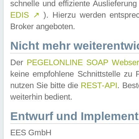
schnelle und effiziente Auslieferun
EDIS
↗
). Hierzu werden entspr
Broker angeboten.
Nicht mehr weiterentwi
Der
PEGELONLINE SOAP Webser
keine empfohlene Schnittstelle z
nutzen Sie bitte die
REST-API
. Bes
weiterhin bedient.
Entwurf und Implement
EES GmbH