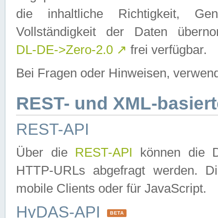
die inhaltliche Richtigkeit, Gen
Vollständigkeit der Daten über
DL-DE->Zero-2.0
↗
frei verfügbar.
Bei Fragen oder Hinweisen, verwend
REST- und XML-basiert
REST-API
Über die
REST-API
können die Da
HTTP-URLs abgefragt werden. Dies
mobile Clients oder für JavaScript.
HyDAS-API
BETA