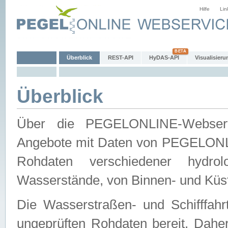
Hilfe
Lin
Überblick
REST-API
HyDAS-API
Visualisieru
Überblick
Über die PEGELONLINE-Webservic
Angebote mit Daten von PEGELONLI
Rohdaten verschiedener hydro
Wasserstände, von Binnen- und Küs
Die Wasserstraßen- und Schifffahr
ungeprüften Rohdaten bereit. Daher