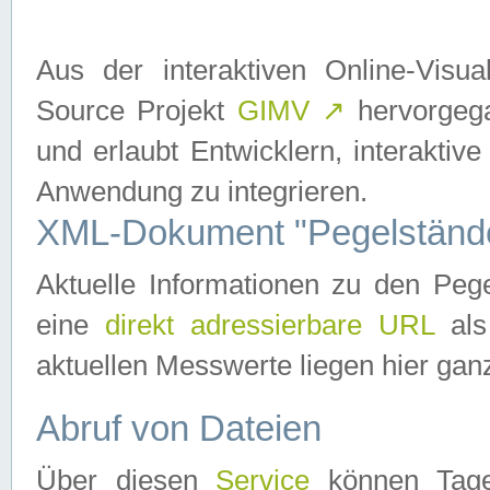
Aus der interaktiven Online-Vis
Source Projekt
GIMV
↗
hervorgega
und erlaubt Entwicklern, interaktive
Anwendung zu integrieren.
XML-Dokument "Pegelständ
Aktuelle Informationen zu den P
eine
direkt adressierbare URL
als
aktuellen Messwerte liegen hier ganz
Abruf von Dateien
Über diesen
Service
können Tages