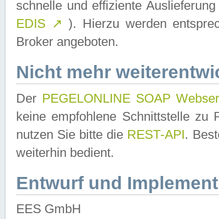
schnelle und effiziente Auslieferun
EDIS
↗
). Hierzu werden entspr
Broker angeboten.
Nicht mehr weiterentwi
Der
PEGELONLINE SOAP Webser
keine empfohlene Schnittstelle z
nutzen Sie bitte die
REST-API
. Bes
weiterhin bedient.
Entwurf und Implement
EES GmbH