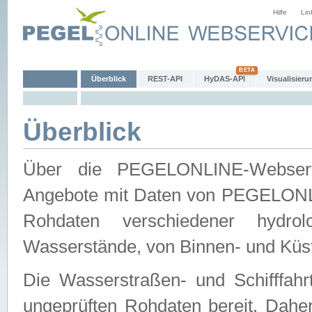
Hilfe
Lin
Überblick
REST-API
HyDAS-API
Visualisieru
Überblick
Über die PEGELONLINE-Webservic
Angebote mit Daten von PEGELONLI
Rohdaten verschiedener hydro
Wasserstände, von Binnen- und Küs
Die Wasserstraßen- und Schifffahr
ungeprüften Rohdaten bereit. Daher