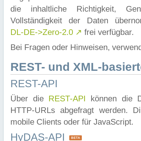
die inhaltliche Richtigkeit, Gen
Vollständigkeit der Daten über
DL-DE->Zero-2.0
↗
frei verfügbar.
Bei Fragen oder Hinweisen, verwend
REST- und XML-basiert
REST-API
Über die
REST-API
können die Da
HTTP-URLs abgefragt werden. Dies
mobile Clients oder für JavaScript.
HyDAS-API
BETA