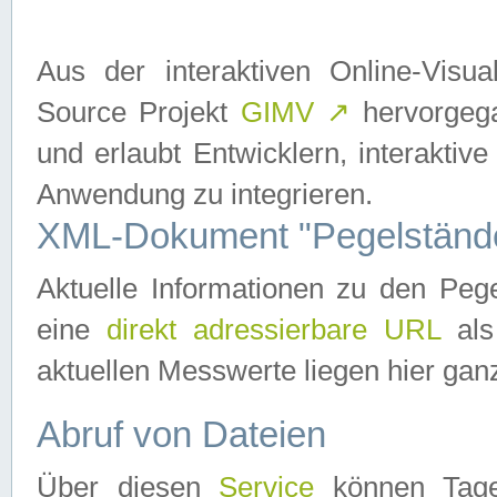
Aus der interaktiven Online-Vis
Source Projekt
GIMV
↗
hervorgega
und erlaubt Entwicklern, interaktive
Anwendung zu integrieren.
XML-Dokument "Pegelständ
Aktuelle Informationen zu den P
eine
direkt adressierbare URL
als
aktuellen Messwerte liegen hier ganz
Abruf von Dateien
Über diesen
Service
können Tages