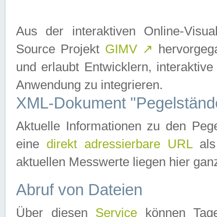
Aus der interaktiven Online-Vis
Source Projekt
GIMV
↗
hervorgega
und erlaubt Entwicklern, interaktive
Anwendung zu integrieren.
XML-Dokument "Pegelständ
Aktuelle Informationen zu den P
eine
direkt adressierbare URL
als
aktuellen Messwerte liegen hier ganz
Abruf von Dateien
Über diesen
Service
können Tages