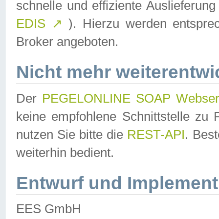
schnelle und effiziente Auslieferun
EDIS
↗
). Hierzu werden entspr
Broker angeboten.
Nicht mehr weiterentwi
Der
PEGELONLINE SOAP Webser
keine empfohlene Schnittstelle z
nutzen Sie bitte die
REST-API
. Bes
weiterhin bedient.
Entwurf und Implement
EES GmbH