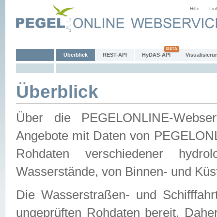
Hilfe
Lin
Überblick
REST-API
HyDAS-API
Visualisieru
Überblick
Über die PEGELONLINE-Webservic
Angebote mit Daten von PEGELONLI
Rohdaten verschiedener hydro
Wasserstände, von Binnen- und Küs
Die Wasserstraßen- und Schifffahr
ungeprüften Rohdaten bereit. Daher