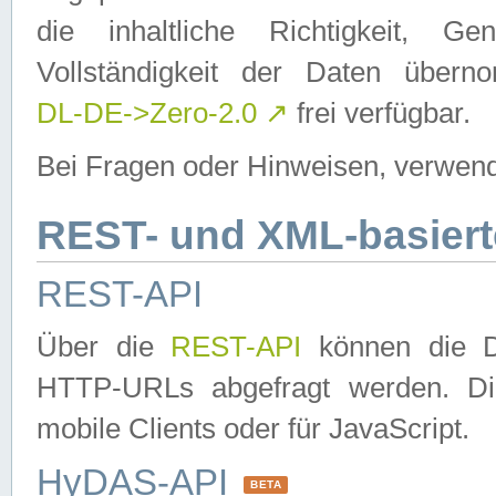
die inhaltliche Richtigkeit, Gen
Vollständigkeit der Daten über
DL-DE->Zero-2.0
↗
frei verfügbar.
Bei Fragen oder Hinweisen, verwend
REST- und XML-basiert
REST-API
Über die
REST-API
können die Da
HTTP-URLs abgefragt werden. Dies
mobile Clients oder für JavaScript.
HyDAS-API
BETA