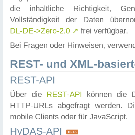
die inhaltliche Richtigkeit, Gen
Vollständigkeit der Daten über
DL-DE->Zero-2.0
↗
frei verfügbar.
Bei Fragen oder Hinweisen, verwend
REST- und XML-basiert
REST-API
Über die
REST-API
können die Da
HTTP-URLs abgefragt werden. Dies
mobile Clients oder für JavaScript.
HyDAS-API
BETA