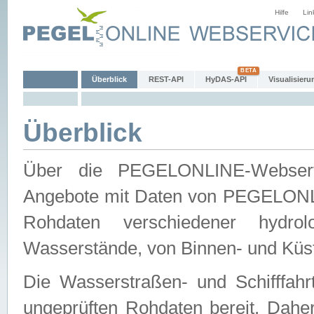
Hilfe
Lin
Überblick
REST-API
HyDAS-API
Visualisieru
Überblick
Über die PEGELONLINE-Webservic
Angebote mit Daten von PEGELONLI
Rohdaten verschiedener hydro
Wasserstände, von Binnen- und Küs
Die Wasserstraßen- und Schifffahr
ungeprüften Rohdaten bereit. Daher