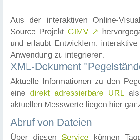
Aus der interaktiven Online-Vis
Source Projekt
GIMV
↗
hervorgega
und erlaubt Entwicklern, interaktive
Anwendung zu integrieren.
XML-Dokument "Pegelständ
Aktuelle Informationen zu den P
eine
direkt adressierbare URL
als
aktuellen Messwerte liegen hier ganz
Abruf von Dateien
Über diesen
Service
können Tages