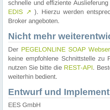
schnelle und effiziente Auslieferun
EDIS
↗
). Hierzu werden entspr
Broker angeboten.
Nicht mehr weiterentwi
Der
PEGELONLINE SOAP Webser
keine empfohlene Schnittstelle z
nutzen Sie bitte die
REST-API
. Bes
weiterhin bedient.
Entwurf und Implement
EES GmbH