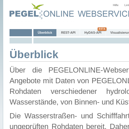
Hilfe
Lin
Überblick
REST-API
HyDAS-API
Visualisieru
Überblick
Über die PEGELONLINE-Webservic
Angebote mit Daten von PEGELONLI
Rohdaten verschiedener hydro
Wasserstände, von Binnen- und Küs
Die Wasserstraßen- und Schifffahr
ungeprüften Rohdaten bereit. Daher