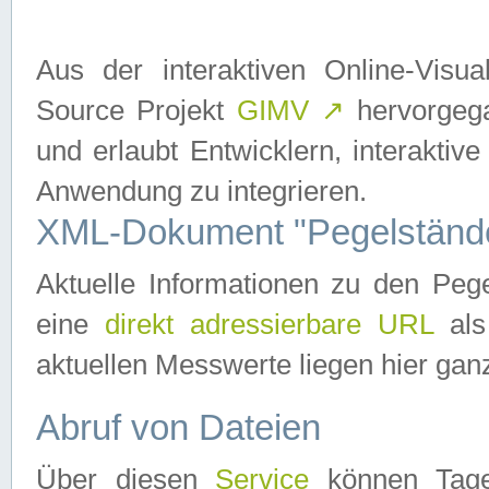
Aus der interaktiven Online-Vis
Source Projekt
GIMV
↗
hervorgega
und erlaubt Entwicklern, interaktive
Anwendung zu integrieren.
XML-Dokument "Pegelständ
Aktuelle Informationen zu den P
eine
direkt adressierbare URL
als
aktuellen Messwerte liegen hier ganz
Abruf von Dateien
Über diesen
Service
können Tages