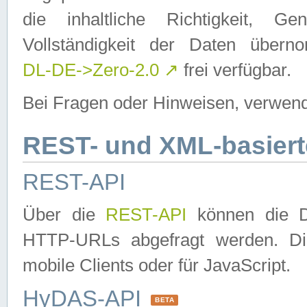
die inhaltliche Richtigkeit, Gen
Vollständigkeit der Daten über
DL-DE->Zero-2.0
↗
frei verfügbar.
Bei Fragen oder Hinweisen, verwend
REST- und XML-basiert
REST-API
Über die
REST-API
können die Da
HTTP-URLs abgefragt werden. Dies
mobile Clients oder für JavaScript.
HyDAS-API
BETA