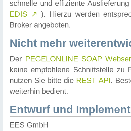
schnelle und effiziente Auslieferun
EDIS
↗
). Hierzu werden entspr
Broker angeboten.
Nicht mehr weiterentwi
Der
PEGELONLINE SOAP Webser
keine empfohlene Schnittstelle z
nutzen Sie bitte die
REST-API
. Bes
weiterhin bedient.
Entwurf und Implement
EES GmbH