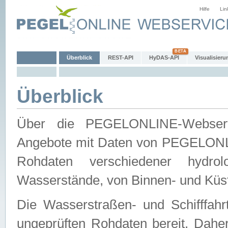
Hilfe
Lin
Überblick
REST-API
HyDAS-API
Visualisieru
Überblick
Über die PEGELONLINE-Webservic
Angebote mit Daten von PEGELONLI
Rohdaten verschiedener hydro
Wasserstände, von Binnen- und Küs
Die Wasserstraßen- und Schifffahr
ungeprüften Rohdaten bereit. Daher