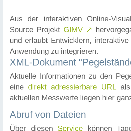
Aus der interaktiven Online-Vis
Source Projekt
GIMV
↗
hervorgega
und erlaubt Entwicklern, interaktive
Anwendung zu integrieren.
XML-Dokument "Pegelständ
Aktuelle Informationen zu den P
eine
direkt adressierbare URL
als
aktuellen Messwerte liegen hier ganz
Abruf von Dateien
Über diesen
Service
können Tages