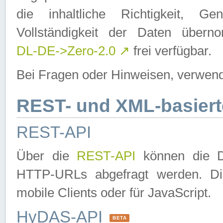
die inhaltliche Richtigkeit, Gen
Vollständigkeit der Daten über
DL-DE->Zero-2.0
↗
frei verfügbar.
Bei Fragen oder Hinweisen, verwend
REST- und XML-basiert
REST-API
Über die
REST-API
können die Da
HTTP-URLs abgefragt werden. Dies
mobile Clients oder für JavaScript.
HyDAS-API
BETA