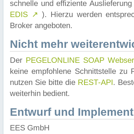
schnelle und effiziente Auslieferun
EDIS
↗
). Hierzu werden entspr
Broker angeboten.
Nicht mehr weiterentwi
Der
PEGELONLINE SOAP Webser
keine empfohlene Schnittstelle z
nutzen Sie bitte die
REST-API
. Bes
weiterhin bedient.
Entwurf und Implement
EES GmbH