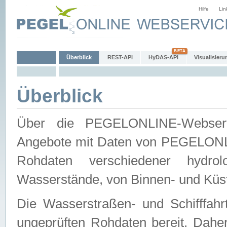
Hilfe
Lin
Überblick
REST-API
HyDAS-API
Visualisieru
Überblick
Über die PEGELONLINE-Webservic
Angebote mit Daten von PEGELONLI
Rohdaten verschiedener hydro
Wasserstände, von Binnen- und Küs
Die Wasserstraßen- und Schifffahr
ungeprüften Rohdaten bereit. Daher