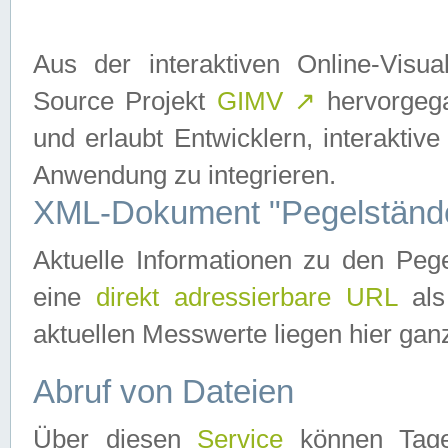
Aus der interaktiven Online-Vis
Source Projekt
GIMV
↗
hervorgega
und erlaubt Entwicklern, interaktive
Anwendung zu integrieren.
XML-Dokument "Pegelständ
Aktuelle Informationen zu den P
eine
direkt adressierbare URL
als
aktuellen Messwerte liegen hier ganz
Abruf von Dateien
Über diesen
Service
können Tages