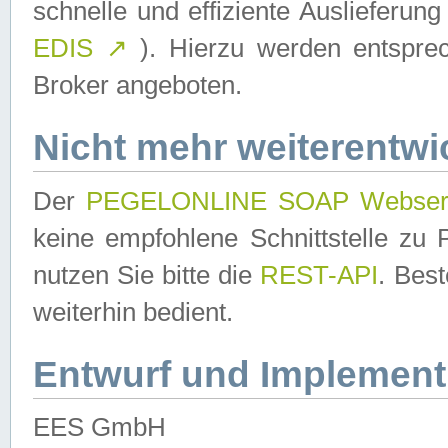
schnelle und effiziente Auslieferun
EDIS
↗
). Hierzu werden entspr
Broker angeboten.
Nicht mehr weiterentwi
Der
PEGELONLINE SOAP Webser
keine empfohlene Schnittstelle z
nutzen Sie bitte die
REST-API
. Bes
weiterhin bedient.
Entwurf und Implement
EES GmbH