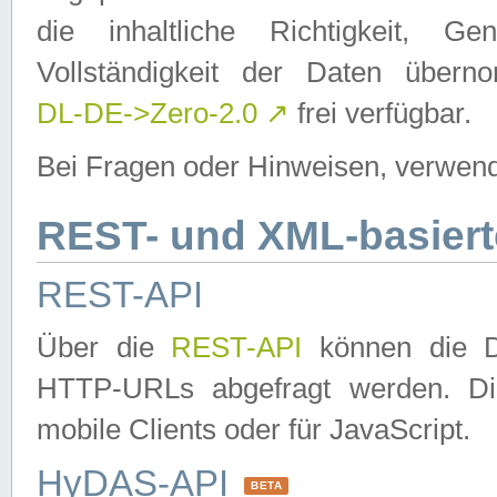
die inhaltliche Richtigkeit, Gen
Vollständigkeit der Daten über
DL-DE->Zero-2.0
↗
frei verfügbar.
Bei Fragen oder Hinweisen, verwend
REST- und XML-basiert
REST-API
Über die
REST-API
können die Da
HTTP-URLs abgefragt werden. Dies
mobile Clients oder für JavaScript.
HyDAS-API
BETA