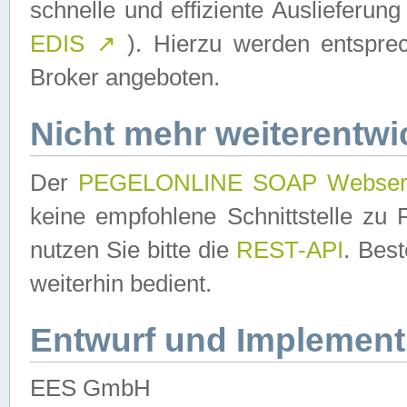
schnelle und effiziente Auslieferun
EDIS
↗
). Hierzu werden entspr
Broker angeboten.
Nicht mehr weiterentwi
Der
PEGELONLINE SOAP Webser
keine empfohlene Schnittstelle z
nutzen Sie bitte die
REST-API
. Bes
weiterhin bedient.
Entwurf und Implement
EES GmbH