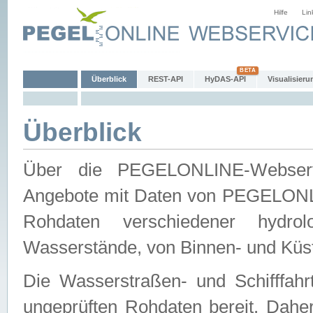
Hilfe
Lin
Überblick
REST-API
HyDAS-API
Visualisieru
Überblick
Über die PEGELONLINE-Webservic
Angebote mit Daten von PEGELONLI
Rohdaten verschiedener hydro
Wasserstände, von Binnen- und Küs
Die Wasserstraßen- und Schifffahr
ungeprüften Rohdaten bereit. Daher