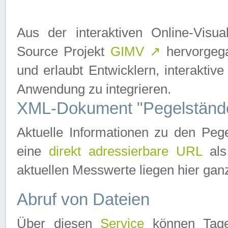
Aus der interaktiven Online-Vis
Source Projekt
GIMV
↗
hervorgega
und erlaubt Entwicklern, interaktive
Anwendung zu integrieren.
XML-Dokument "Pegelständ
Aktuelle Informationen zu den P
eine
direkt adressierbare URL
als
aktuellen Messwerte liegen hier ganz
Abruf von Dateien
Über diesen
Service
können Tages