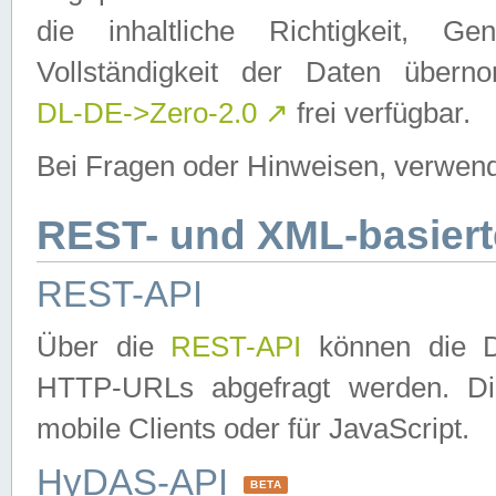
die inhaltliche Richtigkeit, Gen
Vollständigkeit der Daten über
DL-DE->Zero-2.0
↗
frei verfügbar.
Bei Fragen oder Hinweisen, verwend
REST- und XML-basiert
REST-API
Über die
REST-API
können die Da
HTTP-URLs abgefragt werden. Dies
mobile Clients oder für JavaScript.
HyDAS-API
BETA