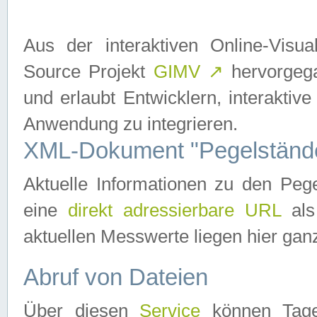
Aus der interaktiven Online-Vis
Source Projekt
GIMV
↗
hervorgega
und erlaubt Entwicklern, interaktive
Anwendung zu integrieren.
XML-Dokument "Pegelständ
Aktuelle Informationen zu den P
eine
direkt adressierbare URL
als
aktuellen Messwerte liegen hier ganz
Abruf von Dateien
Über diesen
Service
können Tages