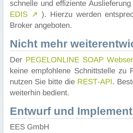
schnelle und effiziente Auslieferun
EDIS
↗
). Hierzu werden entspr
Broker angeboten.
Nicht mehr weiterentwi
Der
PEGELONLINE SOAP Webser
keine empfohlene Schnittstelle z
nutzen Sie bitte die
REST-API
. Bes
weiterhin bedient.
Entwurf und Implement
EES GmbH