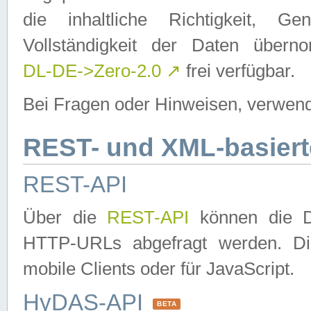
die inhaltliche Richtigkeit, Gen
Vollständigkeit der Daten über
DL-DE->Zero-2.0
↗
frei verfügbar.
Bei Fragen oder Hinweisen, verwend
REST- und XML-basiert
REST-API
Über die
REST-API
können die Da
HTTP-URLs abgefragt werden. Dies
mobile Clients oder für JavaScript.
HyDAS-API
BETA