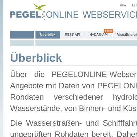
Hilfe
Lin
Überblick
REST-API
HyDAS-API
Visualisieru
Überblick
Über die PEGELONLINE-Webservic
Angebote mit Daten von PEGELONLI
Rohdaten verschiedener hydro
Wasserstände, von Binnen- und Küs
Die Wasserstraßen- und Schifffahr
ungeprüften Rohdaten bereit. Daher