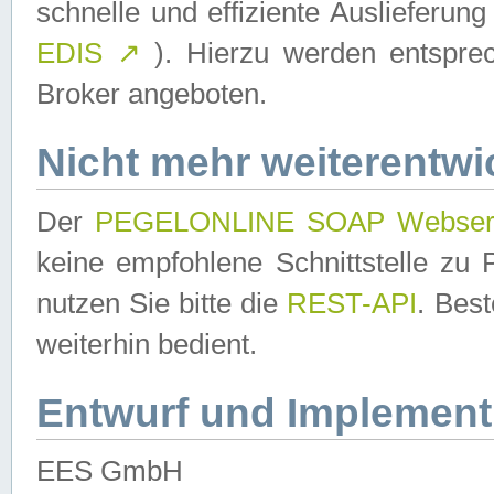
schnelle und effiziente Auslieferun
EDIS
↗
). Hierzu werden entspr
Broker angeboten.
Nicht mehr weiterentwi
Der
PEGELONLINE SOAP Webser
keine empfohlene Schnittstelle z
nutzen Sie bitte die
REST-API
. Bes
weiterhin bedient.
Entwurf und Implement
EES GmbH