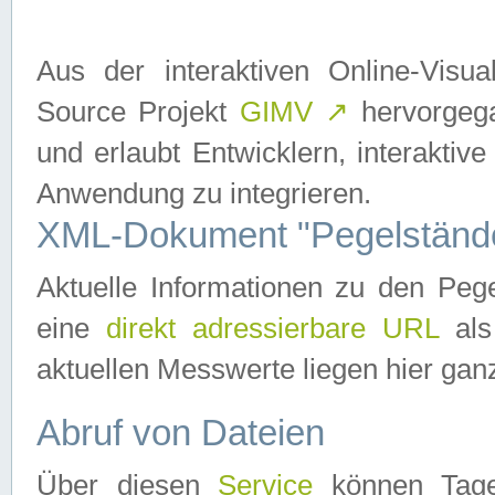
Aus der interaktiven Online-Vis
Source Projekt
GIMV
↗
hervorgega
und erlaubt Entwicklern, interaktive
Anwendung zu integrieren.
XML-Dokument "Pegelständ
Aktuelle Informationen zu den P
eine
direkt adressierbare URL
als
aktuellen Messwerte liegen hier ganz
Abruf von Dateien
Über diesen
Service
können Tages