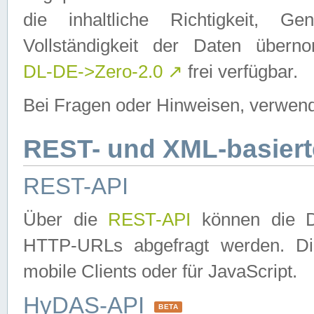
die inhaltliche Richtigkeit, Gen
Vollständigkeit der Daten über
DL-DE->Zero-2.0
↗
frei verfügbar.
Bei Fragen oder Hinweisen, verwend
REST- und XML-basiert
REST-API
Über die
REST-API
können die Da
HTTP-URLs abgefragt werden. Dies
mobile Clients oder für JavaScript.
HyDAS-API
BETA