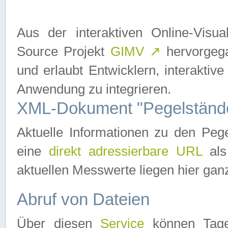
Aus der interaktiven Online-Vis
Source Projekt
GIMV
↗
hervorgega
und erlaubt Entwicklern, interaktive
Anwendung zu integrieren.
XML-Dokument "Pegelständ
Aktuelle Informationen zu den P
eine
direkt adressierbare URL
als
aktuellen Messwerte liegen hier ganz
Abruf von Dateien
Über diesen
Service
können Tages