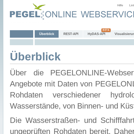
Hilfe
Lin
Überblick
REST-API
HyDAS-API
Visualisieru
Überblick
Über die PEGELONLINE-Webservic
Angebote mit Daten von PEGELONLI
Rohdaten verschiedener hydro
Wasserstände, von Binnen- und Küs
Die Wasserstraßen- und Schifffahr
ungeprüften Rohdaten bereit. Daher