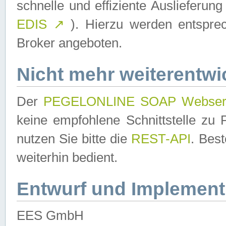
schnelle und effiziente Auslieferun
EDIS
↗
). Hierzu werden entspr
Broker angeboten.
Nicht mehr weiterentwi
Der
PEGELONLINE SOAP Webser
keine empfohlene Schnittstelle z
nutzen Sie bitte die
REST-API
. Bes
weiterhin bedient.
Entwurf und Implement
EES GmbH