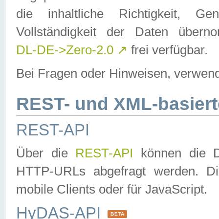
die inhaltliche Richtigkeit, Gen
Vollständigkeit der Daten über
DL-DE->Zero-2.0
↗
frei verfügbar.
Bei Fragen oder Hinweisen, verwend
REST- und XML-basiert
REST-API
Über die
REST-API
können die Da
HTTP-URLs abgefragt werden. Dies
mobile Clients oder für JavaScript.
HyDAS-API
BETA