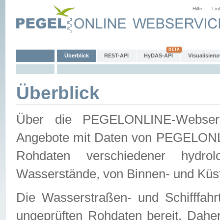
Hilfe
Lin
Überblick
REST-API
HyDAS-API
Visualisieru
Überblick
Über die PEGELONLINE-Webservic
Angebote mit Daten von PEGELONLI
Rohdaten verschiedener hydro
Wasserstände, von Binnen- und Küs
Die Wasserstraßen- und Schifffahr
ungeprüften Rohdaten bereit. Daher