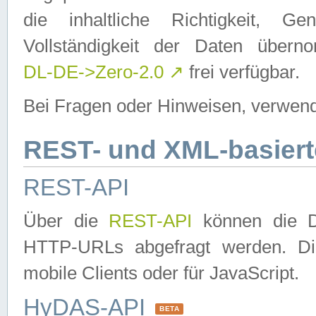
die inhaltliche Richtigkeit, Gen
Vollständigkeit der Daten über
DL-DE->Zero-2.0
↗
frei verfügbar.
Bei Fragen oder Hinweisen, verwend
REST- und XML-basiert
REST-API
Über die
REST-API
können die Da
HTTP-URLs abgefragt werden. Dies
mobile Clients oder für JavaScript.
HyDAS-API
BETA