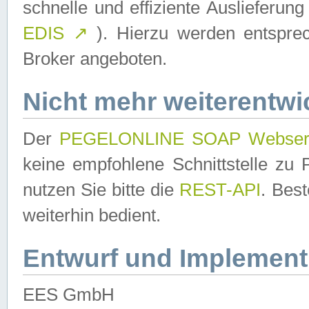
schnelle und effiziente Auslieferun
EDIS
↗
). Hierzu werden entspr
Broker angeboten.
Nicht mehr weiterentwi
Der
PEGELONLINE SOAP Webser
keine empfohlene Schnittstelle z
nutzen Sie bitte die
REST-API
. Bes
weiterhin bedient.
Entwurf und Implement
EES GmbH