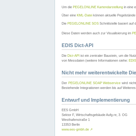
Um die
PEGELONLINE Kartendarstellung
in eine 
Über eine
KML-Datei
können aktuelle Pegelstände
Die
PEGELONLINE SOS
Schnittstelle basiert auf
Diese Daten werden auch zur Visualisierung im
PE
EDIS Dict-API
Die
Dict-API
ist ein zentraler Baustein, um die Nu
von Messdaten (weitere Informationen siehe:
EDI
Nicht mehr weiterentwickelte Di
Der
PEGELONLINE SOAP Webservice
wird nich
Bestehende Integrationen werden bis auf Weiteres 
Entwurf und Implementierung
EES GmbH
Sektor F, Wirtschaftsgebäude Aufg.re, 3. OG
Westhafenstraße 1
13353 Berlin
www.ees-gmbh.de
↗