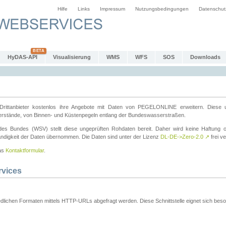
Hilfe
Links
Impressum
Nutzungsbedingungen
Datenschut
HyDAS-API
Visualisierung
WMS
WFS
SOS
Downloads
ttanbieter kostenlos ihre Angebote mit Daten von PEGELONLINE erweitern. Diese u
erstände, von Binnen- und Küstenpegeln entlang der Bundeswasserstraßen.
es Bundes (WSV) stellt diese ungeprüften Rohdaten bereit. Daher wird keine Haftung oder
ständigkeit der Daten übernommen. Die Daten sind unter der Lizenz
DL-DE->Zero-2.0
↗
frei ve
das
Kontaktformular
.
rvices
dlichen Formaten mittels HTTP-URLs abgefragt werden. Diese Schnittstelle eignet sich besond