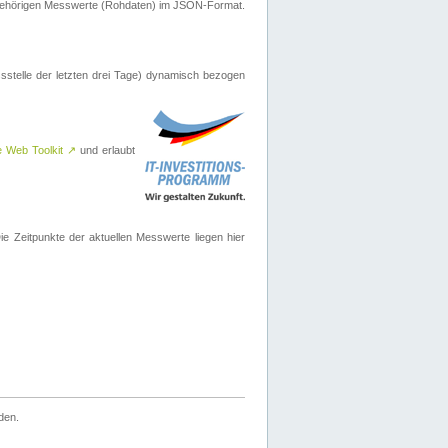
ugehörigen Messwerte (Rohdaten) im JSON-Format.
sstelle der letzten drei Tage) dynamisch bezogen
e Web Toolkit
↗
und erlaubt
 Zeitpunkte der aktuellen Messwerte liegen hier
den.