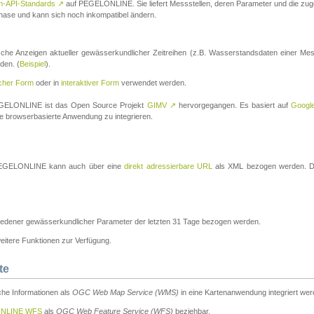
n-API-Standards
↗
auf PEGELONLINE. Sie liefert Messstellen, deren Parameter und die z
a-Phase und kann sich noch inkompatibel ändern.
che Anzeigen aktueller gewässerkundlicher Zeitreihen (z.B. Wasserstandsdaten einer Mes
den. (
Beispiel
).
scher Form
oder in
interaktiver Form
verwendet werden.
 PEGELONLINE ist das Open Source Projekt
GIMV
↗
hervorgegangen. Es basiert auf
Googl
eine browserbasierte Anwendung zu integrieren.
n PEGELONLINE kann auch über eine
direkt adressierbare URL
als XML bezogen werden. Die
edener gewässerkundlicher Parameter der letzten 31 Tage bezogen werden.
tere Funktionen zur Verfügung.
te
he Informationen als
OGC Web Map Service (WMS)
in eine Kartenanwendung integriert wer
NLINE WFS
als
OGC Web Feature Service (WFS)
beziehbar.