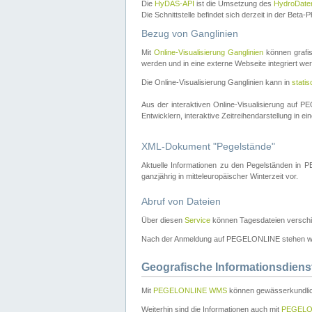
Die
HyDAS-API
ist die Umsetzung des
HydroDate
Die Schnittstelle befindet sich derzeit in der Bet
Bezug von Ganglinien
Mit
Online-Visualisierung Ganglinien
können grafis
werden und in eine externe Webseite integriert wer
Die Online-Visualisierung Ganglinien kann in
stati
Aus der interaktiven Online-Visualisierung auf
Entwicklern, interaktive Zeitreihendarstellung in 
XML-Dokument "Pegelstände"
Aktuelle Informationen zu den Pegelständen i
ganzjährig in mitteleuropäischer Winterzeit vor.
Abruf von Dateien
Über diesen
Service
können Tagesdateien verschi
Nach der Anmeldung auf PEGELONLINE stehen wei
Geografische Informationsdiens
Mit
PEGELONLINE WMS
können gewässerkundlic
Weiterhin sind die Informationen auch mit
PEGELO