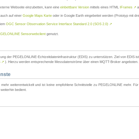
externe Webseite einzubetten, kann eine
einbettbare Version
mittels eines HTML
IFrames
↗
a
 auch auf einer
Google Maps Karte
oder in Google Earth eingebettet werden (Prototyp mit dre
 dem
OGC Sensor Observation Service Interface Standard 2.0 (SOS 2.0)
↗
GELONLINE Sensorwebclient
genutzt.
tzung der PEGELONLINE-Echtzeitdateninfrastruktur (EDIS) zu unterstützen. Ziel von EDIS ist e
S
↗
). Hierzu werden entsprechende Messdatenströme über einen MQTT-Broker angeboten.
enste
t mehr weiterentwickelt und ist keine empfohlene Schnittstelle zu PEGELONLINE mehr. Für n
weiterhin bedient.