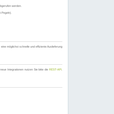
bgerufen werden.
i Pegeln).
ine möglichst schnelle und effiziente Auslieferung
eue Integrationen nutzen Sie bitte die
REST-API
.