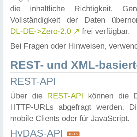
die inhaltliche Richtigkeit, Gen
Vollständigkeit der Daten über
DL-DE->Zero-2.0
↗
frei verfügbar.
Bei Fragen oder Hinweisen, verwend
REST- und XML-basiert
REST-API
Über die
REST-API
können die Da
HTTP-URLs abgefragt werden. Dies
mobile Clients oder für JavaScript.
HyDAS-API
BETA