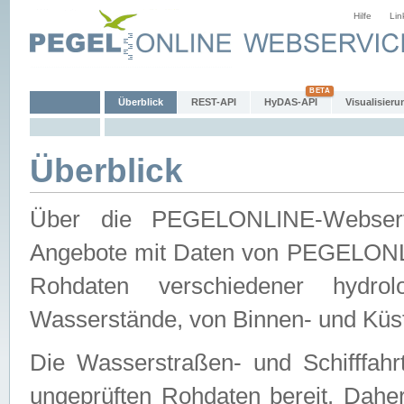
Hilfe
Lin
Überblick
REST-API
HyDAS-API
Visualisieru
Überblick
Über die PEGELONLINE-Webservic
Angebote mit Daten von PEGELONLI
Rohdaten verschiedener hydro
Wasserstände, von Binnen- und Küs
Die Wasserstraßen- und Schifffahr
ungeprüften Rohdaten bereit. Daher