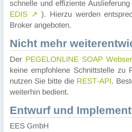
schnelle und effiziente Auslieferun
EDIS
↗
). Hierzu werden entspr
Broker angeboten.
Nicht mehr weiterentwi
Der
PEGELONLINE SOAP Webser
keine empfohlene Schnittstelle z
nutzen Sie bitte die
REST-API
. Bes
weiterhin bedient.
Entwurf und Implement
EES GmbH