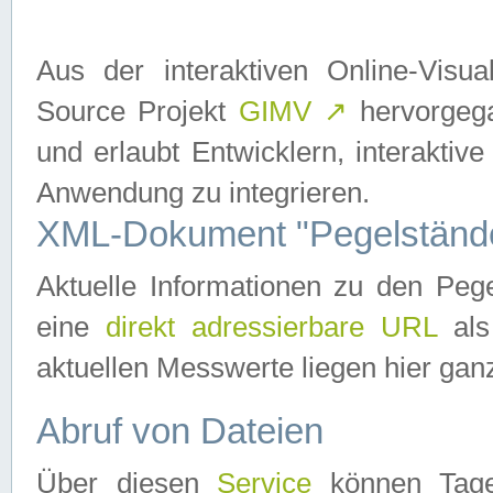
Aus der interaktiven Online-Vis
Source Projekt
GIMV
↗
hervorgega
und erlaubt Entwicklern, interaktive
Anwendung zu integrieren.
XML-Dokument "Pegelständ
Aktuelle Informationen zu den P
eine
direkt adressierbare URL
als
aktuellen Messwerte liegen hier ganz
Abruf von Dateien
Über diesen
Service
können Tages