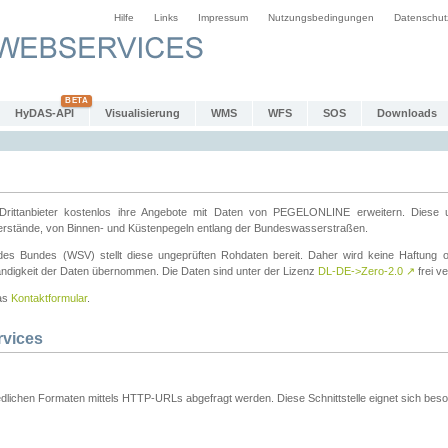
Hilfe
Links
Impressum
Nutzungsbedingungen
Datenschut
HyDAS-API
Visualisierung
WMS
WFS
SOS
Downloads
ttanbieter kostenlos ihre Angebote mit Daten von PEGELONLINE erweitern. Diese u
erstände, von Binnen- und Küstenpegeln entlang der Bundeswasserstraßen.
es Bundes (WSV) stellt diese ungeprüften Rohdaten bereit. Daher wird keine Haftung oder
ständigkeit der Daten übernommen. Die Daten sind unter der Lizenz
DL-DE->Zero-2.0
↗
frei ve
das
Kontaktformular
.
rvices
dlichen Formaten mittels HTTP-URLs abgefragt werden. Diese Schnittstelle eignet sich besond