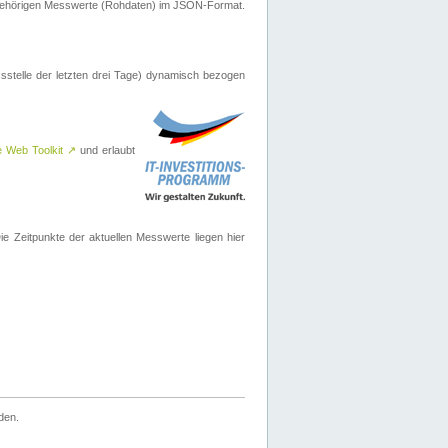
ugehörigen Messwerte (Rohdaten) im JSON-Format.
sstelle der letzten drei Tage) dynamisch bezogen
e Web Toolkit
↗
und erlaubt
 Zeitpunkte der aktuellen Messwerte liegen hier
den.