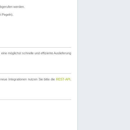
bgerufen werden.
i Pegeln).
ine möglichst schnelle und effiziente Auslieferung
eue Integrationen nutzen Sie bitte die
REST-API
.