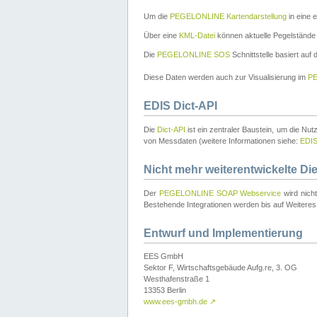
Um die
PEGELONLINE Kartendarstellung
in eine 
Über eine
KML-Datei
können aktuelle Pegelstände
Die
PEGELONLINE SOS
Schnittstelle basiert auf
Diese Daten werden auch zur Visualisierung im
PE
EDIS Dict-API
Die
Dict-API
ist ein zentraler Baustein, um die Nu
von Messdaten (weitere Informationen siehe:
EDI
Nicht mehr weiterentwickelte Di
Der
PEGELONLINE SOAP Webservice
wird nich
Bestehende Integrationen werden bis auf Weiteres 
Entwurf und Implementierung
EES GmbH
Sektor F, Wirtschaftsgebäude Aufg.re, 3. OG
Westhafenstraße 1
13353 Berlin
www.ees-gmbh.de
↗