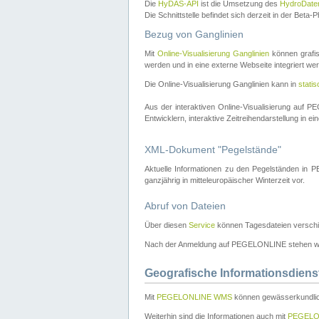
Die
HyDAS-API
ist die Umsetzung des
HydroDate
Die Schnittstelle befindet sich derzeit in der Bet
Bezug von Ganglinien
Mit
Online-Visualisierung Ganglinien
können grafis
werden und in eine externe Webseite integriert wer
Die Online-Visualisierung Ganglinien kann in
stati
Aus der interaktiven Online-Visualisierung auf
Entwicklern, interaktive Zeitreihendarstellung in 
XML-Dokument "Pegelstände"
Aktuelle Informationen zu den Pegelständen i
ganzjährig in mitteleuropäischer Winterzeit vor.
Abruf von Dateien
Über diesen
Service
können Tagesdateien verschi
Nach der Anmeldung auf PEGELONLINE stehen wei
Geografische Informationsdiens
Mit
PEGELONLINE WMS
können gewässerkundlic
Weiterhin sind die Informationen auch mit
PEGELO