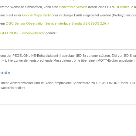
externe Webseite einzubetten, kann eine
einbettbare Version
mittels eines HTML
IFrames
↗
a
 auch auf einer
Google Maps Karte
oder in Google Earth eingebettet werden (Prototyp mit dre
 dem
OGC Sensor Observation Service Interface Standard 2.0 (SOS 2.0)
↗
GELONLINE Sensorwebclient
genutzt.
tzung der PEGELONLINE-Echtzeitdateninfrastruktur (EDIS) zu unterstützen. Ziel von EDIS ist e
S
↗
). Hierzu werden entsprechende Messdatenströme über einen MQTT-Broker angeboten.
enste
t mehr weiterentwickelt und ist keine empfohlene Schnittstelle zu PEGELONLINE mehr. Für n
weiterhin bedient.