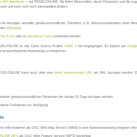
n-API-Standards
↗
auf PEGELONLINE. Sie liefert Messstellen, deren Parameter und die z
a-Phase und kann sich noch inkompatibel ändern.
che Anzeigen aktueller gewässerkundlicher Zeitreihen (z.B. Wasserstandsdaten einer Mes
den. (
Beispiel
).
scher Form
oder in
interaktiver Form
verwendet werden.
 PEGELONLINE ist das Open Source Projekt
GIMV
↗
hervorgegangen. Es basiert auf
Googl
eine browserbasierte Anwendung zu integrieren.
n PEGELONLINE kann auch über eine
direkt adressierbare URL
als XML bezogen werden. Die
edener gewässerkundlicher Parameter der letzten 31 Tage bezogen werden.
tere Funktionen zur Verfügung.
te
he Informationen als
OGC Web Map Service (WMS)
in eine Kartenanwendung integriert wer
NLINE WFS
als
OGC Web Feature Service (WFS)
beziehbar.