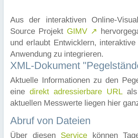
Aus der interaktiven Online-Vis
Source Projekt
GIMV
↗
hervorgega
und erlaubt Entwicklern, interaktive
Anwendung zu integrieren.
XML-Dokument "Pegelständ
Aktuelle Informationen zu den P
eine
direkt adressierbare URL
als
aktuellen Messwerte liegen hier ganz
Abruf von Dateien
Über diesen
Service
können Tages