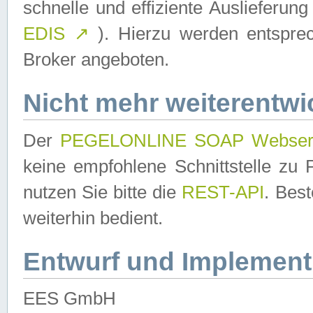
schnelle und effiziente Auslieferun
EDIS
↗
). Hierzu werden entspr
Broker angeboten.
Nicht mehr weiterentwi
Der
PEGELONLINE SOAP Webser
keine empfohlene Schnittstelle z
nutzen Sie bitte die
REST-API
. Bes
weiterhin bedient.
Entwurf und Implement
EES GmbH