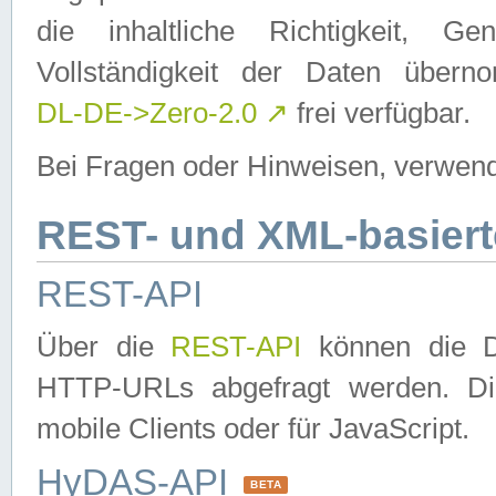
die inhaltliche Richtigkeit, Gen
Vollständigkeit der Daten über
DL-DE->Zero-2.0
↗
frei verfügbar.
Bei Fragen oder Hinweisen, verwend
REST- und XML-basiert
REST-API
Über die
REST-API
können die Da
HTTP-URLs abgefragt werden. Dies
mobile Clients oder für JavaScript.
HyDAS-API
BETA