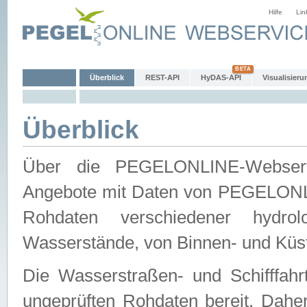
Hilfe
Lin
Überblick
REST-API
HyDAS-API
Visualisieru
Überblick
Über die PEGELONLINE-Webservic
Angebote mit Daten von PEGELONLI
Rohdaten verschiedener hydro
Wasserstände, von Binnen- und Küs
Die Wasserstraßen- und Schifffahr
ungeprüften Rohdaten bereit. Daher