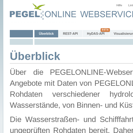
Hilfe
Lin
Überblick
REST-API
HyDAS-API
Visualisieru
Überblick
Über die PEGELONLINE-Webservic
Angebote mit Daten von PEGELONLI
Rohdaten verschiedener hydro
Wasserstände, von Binnen- und Küs
Die Wasserstraßen- und Schifffahr
ungeprüften Rohdaten bereit. Daher