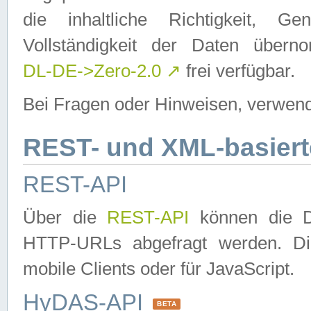
die inhaltliche Richtigkeit, Gen
Vollständigkeit der Daten über
DL-DE->Zero-2.0
↗
frei verfügbar.
Bei Fragen oder Hinweisen, verwend
REST- und XML-basiert
REST-API
Über die
REST-API
können die Da
HTTP-URLs abgefragt werden. Dies
mobile Clients oder für JavaScript.
HyDAS-API
BETA