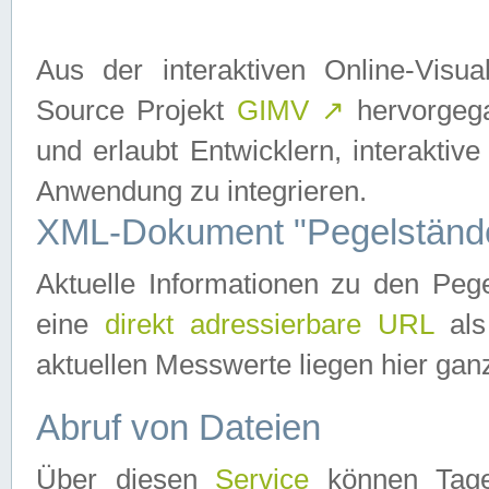
Aus der interaktiven Online-Vis
Source Projekt
GIMV
↗
hervorgega
und erlaubt Entwicklern, interaktive
Anwendung zu integrieren.
XML-Dokument "Pegelständ
Aktuelle Informationen zu den P
eine
direkt adressierbare URL
als
aktuellen Messwerte liegen hier ganz
Abruf von Dateien
Über diesen
Service
können Tages