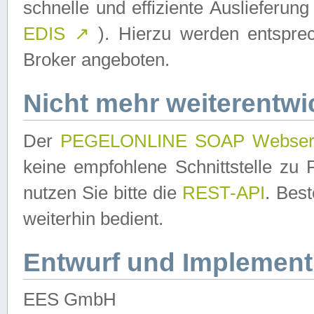
schnelle und effiziente Auslieferun
EDIS
↗
). Hierzu werden entspr
Broker angeboten.
Nicht mehr weiterentwi
Der
PEGELONLINE SOAP Webser
keine empfohlene Schnittstelle z
nutzen Sie bitte die
REST-API
. Bes
weiterhin bedient.
Entwurf und Implement
EES GmbH