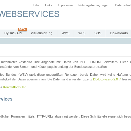
Hilfe
Links
Impressum
Nutzungsbedingungen
Datenschut
HyDAS-API
Visualisierung
WMS
WFS
SOS
Downloads
ttanbieter kostenlos ihre Angebote mit Daten von PEGELONLINE erweitern. Diese u
erstände, von Binnen- und Küstenpegeln entlang der Bundeswasserstraßen.
es Bundes (WSV) stellt diese ungeprüften Rohdaten bereit. Daher wird keine Haftung oder
ständigkeit der Daten übernommen. Die Daten sind unter der Lizenz
DL-DE->Zero-2.0
↗
frei ve
das
Kontaktformular
.
rvices
dlichen Formaten mittels HTTP-URLs abgefragt werden. Diese Schnittstelle eignet sich besond