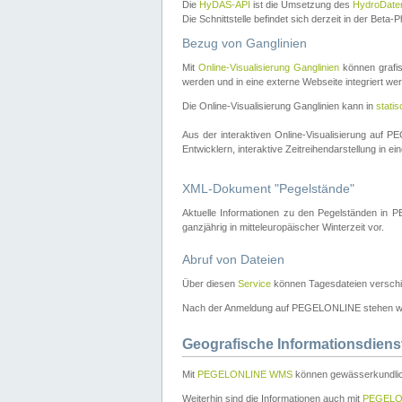
Die
HyDAS-API
ist die Umsetzung des
HydroDate
Die Schnittstelle befindet sich derzeit in der Bet
Bezug von Ganglinien
Mit
Online-Visualisierung Ganglinien
können grafis
werden und in eine externe Webseite integriert wer
Die Online-Visualisierung Ganglinien kann in
stati
Aus der interaktiven Online-Visualisierung auf
Entwicklern, interaktive Zeitreihendarstellung in 
XML-Dokument "Pegelstände"
Aktuelle Informationen zu den Pegelständen i
ganzjährig in mitteleuropäischer Winterzeit vor.
Abruf von Dateien
Über diesen
Service
können Tagesdateien verschi
Nach der Anmeldung auf PEGELONLINE stehen wei
Geografische Informationsdiens
Mit
PEGELONLINE WMS
können gewässerkundlic
Weiterhin sind die Informationen auch mit
PEGELO