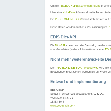
Um die
PEGELONLINE Kartendarstellung
in eine 
Über eine
KML-Datei
können aktuelle Pegelstände
Die
PEGELONLINE SOS
Schnittstelle basiert auf
Diese Daten werden auch zur Visualisierung im
PE
EDIS Dict-API
Die
Dict-API
ist ein zentraler Baustein, um die Nu
von Messdaten (weitere Informationen siehe:
EDI
Nicht mehr weiterentwickelte Di
Der
PEGELONLINE SOAP Webservice
wird nich
Bestehende Integrationen werden bis auf Weiteres 
Entwurf und Implementierung
EES GmbH
Sektor F, Wirtschaftsgebäude Aufg.re, 3. OG
Westhafenstraße 1
13353 Berlin
www.ees-gmbh.de
↗