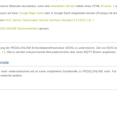
externe Webseite einzubetten, kann eine
einbettbare Version
mittels eines HTML
IFrames
↗
a
 auch auf einer
Google Maps Karte
oder in Google Earth eingebettet werden (Prototyp mit dre
 dem
OGC Sensor Observation Service Interface Standard 2.0 (SOS 2.0)
↗
GELONLINE Sensorwebclient
genutzt.
tzung der PEGELONLINE-Echtzeitdateninfrastruktur (EDIS) zu unterstützen. Ziel von EDIS ist e
S
↗
). Hierzu werden entsprechende Messdatenströme über einen MQTT-Broker angeboten.
enste
t mehr weiterentwickelt und ist keine empfohlene Schnittstelle zu PEGELONLINE mehr. Für n
weiterhin bedient.