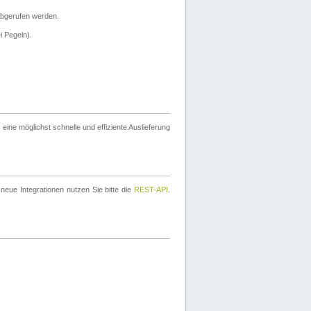
bgerufen werden.
i Pegeln).
ine möglichst schnelle und effiziente Auslieferung
eue Integrationen nutzen Sie bitte die
REST-API
.