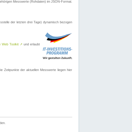
ugehörigen Messwerte (Rohdaten) im JSON-Format.
sstelle der letzten drei Tage) dynamisch bezogen
e Web Toolkit
↗
und erlaubt
 Zeitpunkte der aktuellen Messwerte liegen hier
den.