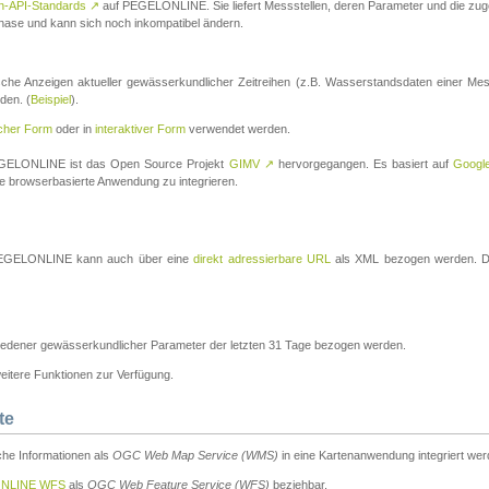
n-API-Standards
↗
auf PEGELONLINE. Sie liefert Messstellen, deren Parameter und die z
a-Phase und kann sich noch inkompatibel ändern.
che Anzeigen aktueller gewässerkundlicher Zeitreihen (z.B. Wasserstandsdaten einer Mes
den. (
Beispiel
).
scher Form
oder in
interaktiver Form
verwendet werden.
 PEGELONLINE ist das Open Source Projekt
GIMV
↗
hervorgegangen. Es basiert auf
Googl
eine browserbasierte Anwendung zu integrieren.
n PEGELONLINE kann auch über eine
direkt adressierbare URL
als XML bezogen werden. Die
edener gewässerkundlicher Parameter der letzten 31 Tage bezogen werden.
tere Funktionen zur Verfügung.
te
he Informationen als
OGC Web Map Service (WMS)
in eine Kartenanwendung integriert wer
NLINE WFS
als
OGC Web Feature Service (WFS)
beziehbar.