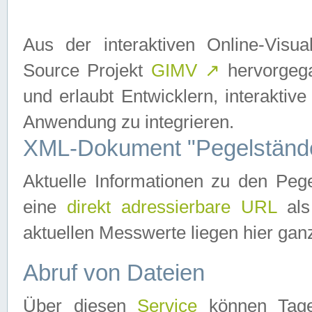
Aus der interaktiven Online-Vis
Source Projekt
GIMV
↗
hervorgega
und erlaubt Entwicklern, interaktive
Anwendung zu integrieren.
XML-Dokument "Pegelständ
Aktuelle Informationen zu den P
eine
direkt adressierbare URL
als
aktuellen Messwerte liegen hier ganz
Abruf von Dateien
Über diesen
Service
können Tages