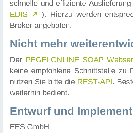
schnelle und effiziente Auslieferun
EDIS
↗
). Hierzu werden entspr
Broker angeboten.
Nicht mehr weiterentwi
Der
PEGELONLINE SOAP Webser
keine empfohlene Schnittstelle z
nutzen Sie bitte die
REST-API
. Bes
weiterhin bedient.
Entwurf und Implement
EES GmbH