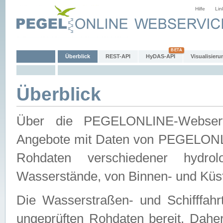
Hilfe
Lin
Überblick
REST-API
HyDAS-API
Visualisieru
Überblick
Über die PEGELONLINE-Webservic
Angebote mit Daten von PEGELONLI
Rohdaten verschiedener hydro
Wasserstände, von Binnen- und Küs
Die Wasserstraßen- und Schifffahr
ungeprüften Rohdaten bereit. Daher