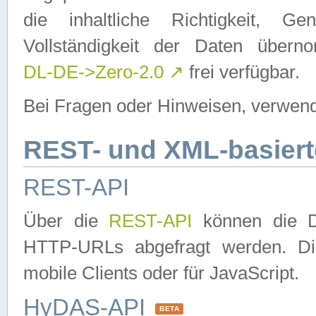
die inhaltliche Richtigkeit, Gen
Vollständigkeit der Daten über
DL-DE->Zero-2.0
↗
frei verfügbar.
Bei Fragen oder Hinweisen, verwend
REST- und XML-basiert
REST-API
Über die
REST-API
können die Da
HTTP-URLs abgefragt werden. Dies
mobile Clients oder für JavaScript.
HyDAS-API
BETA