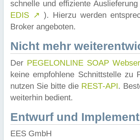
schnelle und effiziente Auslieferun
EDIS
↗
). Hierzu werden entspr
Broker angeboten.
Nicht mehr weiterentwi
Der
PEGELONLINE SOAP Webser
keine empfohlene Schnittstelle z
nutzen Sie bitte die
REST-API
. Bes
weiterhin bedient.
Entwurf und Implement
EES GmbH