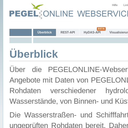
Hilfe
Lin
Überblick
REST-API
HyDAS-API
Visualisieru
Überblick
Über die PEGELONLINE-Webservic
Angebote mit Daten von PEGELONLI
Rohdaten verschiedener hydro
Wasserstände, von Binnen- und Küs
Die Wasserstraßen- und Schifffahr
ungeprüften Rohdaten bereit. Daher