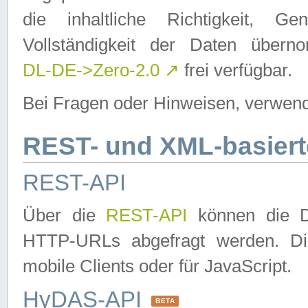
die inhaltliche Richtigkeit, Gen
Vollständigkeit der Daten über
DL-DE->Zero-2.0
↗
frei verfügbar.
Bei Fragen oder Hinweisen, verwend
REST- und XML-basiert
REST-API
Über die
REST-API
können die Da
HTTP-URLs abgefragt werden. Dies
mobile Clients oder für JavaScript.
HyDAS-API
BETA