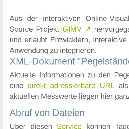
Aus der interaktiven Online-Vis
Source Projekt
GIMV
↗
hervorgega
und erlaubt Entwicklern, interaktive
Anwendung zu integrieren.
XML-Dokument "Pegelständ
Aktuelle Informationen zu den P
eine
direkt adressierbare URL
als
aktuellen Messwerte liegen hier ganz
Abruf von Dateien
Über diesen
Service
können Tages