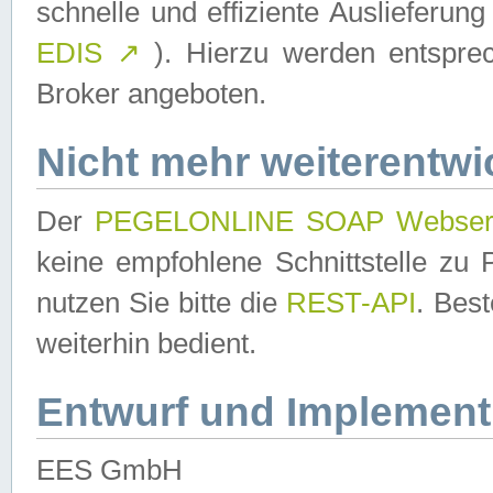
schnelle und effiziente Auslieferun
EDIS
↗
). Hierzu werden entspr
Broker angeboten.
Nicht mehr weiterentwi
Der
PEGELONLINE SOAP Webser
keine empfohlene Schnittstelle z
nutzen Sie bitte die
REST-API
. Bes
weiterhin bedient.
Entwurf und Implement
EES GmbH