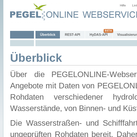
Hilfe
Lin
Überblick
REST-API
HyDAS-API
Visualisieru
Überblick
Über die PEGELONLINE-Webservic
Angebote mit Daten von PEGELONLI
Rohdaten verschiedener hydro
Wasserstände, von Binnen- und Küs
Die Wasserstraßen- und Schifffahr
ungeprüften Rohdaten bereit. Daher