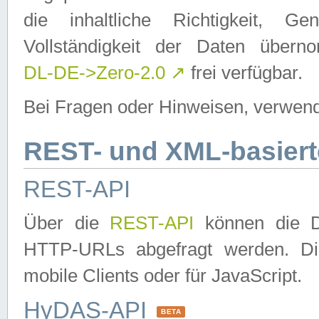
die inhaltliche Richtigkeit, Gen
Vollständigkeit der Daten über
DL-DE->Zero-2.0
↗
frei verfügbar.
Bei Fragen oder Hinweisen, verwend
REST- und XML-basiert
REST-API
Über die
REST-API
können die Da
HTTP-URLs abgefragt werden. Dies
mobile Clients oder für JavaScript.
HyDAS-API
BETA