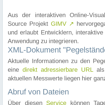
Aus der interaktiven Online-Vis
Source Projekt
GIMV
↗
hervorgega
und erlaubt Entwicklern, interaktive
Anwendung zu integrieren.
XML-Dokument "Pegelständ
Aktuelle Informationen zu den P
eine
direkt adressierbare URL
als
aktuellen Messwerte liegen hier ganz
Abruf von Dateien
Über diesen
Service
können Tages