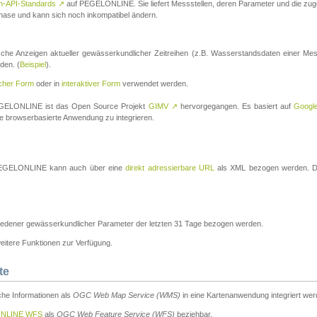
n-API-Standards
↗
auf PEGELONLINE. Sie liefert Messstellen, deren Parameter und die z
a-Phase und kann sich noch inkompatibel ändern.
che Anzeigen aktueller gewässerkundlicher Zeitreihen (z.B. Wasserstandsdaten einer Mes
den. (
Beispiel
).
scher Form
oder in
interaktiver Form
verwendet werden.
 PEGELONLINE ist das Open Source Projekt
GIMV
↗
hervorgegangen. Es basiert auf
Googl
eine browserbasierte Anwendung zu integrieren.
n PEGELONLINE kann auch über eine
direkt adressierbare URL
als XML bezogen werden. Die
edener gewässerkundlicher Parameter der letzten 31 Tage bezogen werden.
tere Funktionen zur Verfügung.
te
he Informationen als
OGC Web Map Service (WMS)
in eine Kartenanwendung integriert wer
NLINE WFS
als
OGC Web Feature Service (WFS)
beziehbar.