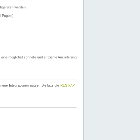
bgerufen werden.
i Pegeln).
ine möglichst schnelle und effiziente Auslieferung
eue Integrationen nutzen Sie bitte die
REST-API
.