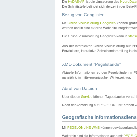
Die
HyDAS-API
ist die Umsetzung des
HydroDate
Die Schnittstelle befindet sich derzeit in der Bet
Bezug von Ganglinien
Mit
Online-Visualisierung Ganglinien
können grafis
werden und in eine externe Webseite integriert wer
Die Online-Visualisierung Ganglinien kann in
stati
Aus der interaktiven Online-Visualisierung auf
Entwicklern, interaktive Zeitreihendarstellung in 
XML-Dokument "Pegelstände"
Aktuelle Informationen zu den Pegelständen i
ganzjährig in mitteleuropäischer Winterzeit vor.
Abruf von Dateien
Über diesen
Service
können Tagesdateien verschi
Nach der Anmeldung auf PEGELONLINE stehen wei
Geografische Informationsdiens
Mit
PEGELONLINE WMS
können gewässerkundlic
Weiterhin sind die Informationen auch mit
PEGELO