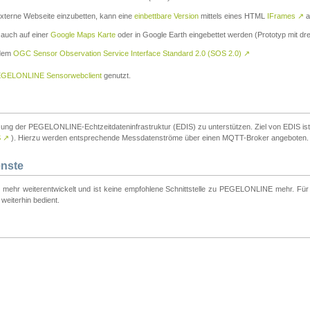
externe Webseite einzubetten, kann eine
einbettbare Version
mittels eines HTML
IFrames
↗
a
 auch auf einer
Google Maps Karte
oder in Google Earth eingebettet werden (Prototyp mit dre
 dem
OGC Sensor Observation Service Interface Standard 2.0 (SOS 2.0)
↗
GELONLINE Sensorwebclient
genutzt.
tzung der PEGELONLINE-Echtzeitdateninfrastruktur (EDIS) zu unterstützen. Ziel von EDIS ist e
S
↗
). Hierzu werden entsprechende Messdatenströme über einen MQTT-Broker angeboten.
enste
t mehr weiterentwickelt und ist keine empfohlene Schnittstelle zu PEGELONLINE mehr. Für n
weiterhin bedient.