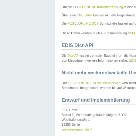
Um die
PEGELONLINE Kartendarstellung
in eine 
Über eine
KML-Datei
können aktuelle Pegelstände
Die
PEGELONLINE SOS
Schnittstelle basiert auf
Diese Daten werden auch zur Visualisierung im
PE
EDIS Dict-API
Die
Dict-API
ist ein zentraler Baustein, um die Nu
von Messdaten (weitere Informationen siehe:
EDI
Nicht mehr weiterentwickelte Di
Der
PEGELONLINE SOAP Webservice
wird nich
Bestehende Integrationen werden bis auf Weiteres 
Entwurf und Implementierung
EES GmbH
Sektor F, Wirtschaftsgebäude Aufg.re, 3. OG
Westhafenstraße 1
13353 Berlin
www.ees-gmbh.de
↗