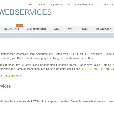
Hilfe
Links
Impressum
Nutzungsbedingungen
Datenschut
HyDAS-API
Visualisierung
WMS
WFS
SOS
Downloads
ttanbieter kostenlos ihre Angebote mit Daten von PEGELONLINE erweitern. Diese u
erstände, von Binnen- und Küstenpegeln entlang der Bundeswasserstraßen.
es Bundes (WSV) stellt diese ungeprüften Rohdaten bereit. Daher wird keine Haftung oder
ständigkeit der Daten übernommen. Die Daten sind unter der Lizenz
DL-DE->Zero-2.0
↗
frei ve
das
Kontaktformular
.
rvices
dlichen Formaten mittels HTTP-URLs abgefragt werden. Diese Schnittstelle eignet sich besond