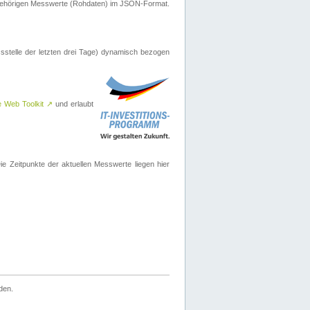
ugehörigen Messwerte (Rohdaten) im JSON-Format.
sstelle der letzten drei Tage) dynamisch bezogen
e Web Toolkit
↗
und erlaubt
 Zeitpunkte der aktuellen Messwerte liegen hier
den.