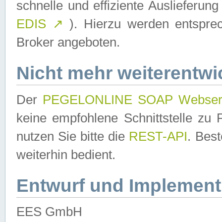
schnelle und effiziente Auslieferun
EDIS
↗
). Hierzu werden entspr
Broker angeboten.
Nicht mehr weiterentwi
Der
PEGELONLINE SOAP Webser
keine empfohlene Schnittstelle z
nutzen Sie bitte die
REST-API
. Bes
weiterhin bedient.
Entwurf und Implement
EES GmbH