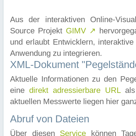
Aus der interaktiven Online-Vis
Source Projekt
GIMV
↗
hervorgega
und erlaubt Entwicklern, interaktive
Anwendung zu integrieren.
XML-Dokument "Pegelständ
Aktuelle Informationen zu den P
eine
direkt adressierbare URL
als
aktuellen Messwerte liegen hier ganz
Abruf von Dateien
Über diesen
Service
können Tages