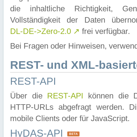
die inhaltliche Richtigkeit, Gen
Vollständigkeit der Daten über
DL-DE->Zero-2.0
↗
frei verfügbar.
Bei Fragen oder Hinweisen, verwend
REST- und XML-basiert
REST-API
Über die
REST-API
können die Da
HTTP-URLs abgefragt werden. Dies
mobile Clients oder für JavaScript.
HyDAS-API
BETA