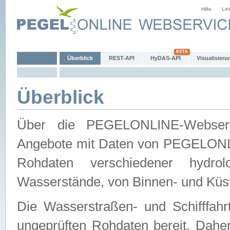
Hilfe
Lin
Überblick
REST-API
HyDAS-API
Visualisieru
Überblick
Über die PEGELONLINE-Webservic
Angebote mit Daten von PEGELONLI
Rohdaten verschiedener hydro
Wasserstände, von Binnen- und Küs
Die Wasserstraßen- und Schifffahr
ungeprüften Rohdaten bereit. Daher