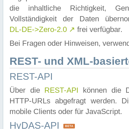
die inhaltliche Richtigkeit, Gen
Vollständigkeit der Daten über
DL-DE->Zero-2.0
↗
frei verfügbar.
Bei Fragen oder Hinweisen, verwend
REST- und XML-basiert
REST-API
Über die
REST-API
können die Da
HTTP-URLs abgefragt werden. Dies
mobile Clients oder für JavaScript.
HyDAS-API
BETA