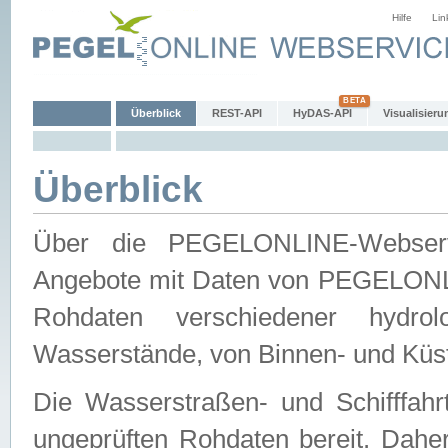
Hilfe
Lin
Überblick
REST-API
HyDAS-API
Visualisieru
Überblick
Über die PEGELONLINE-Webservic
Angebote mit Daten von PEGELONLI
Rohdaten verschiedener hydro
Wasserstände, von Binnen- und Küs
Die Wasserstraßen- und Schifffahr
ungeprüften Rohdaten bereit. Daher