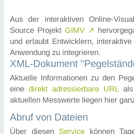
Aus der interaktiven Online-Vis
Source Projekt
GIMV
↗
hervorgega
und erlaubt Entwicklern, interaktive
Anwendung zu integrieren.
XML-Dokument "Pegelständ
Aktuelle Informationen zu den P
eine
direkt adressierbare URL
als
aktuellen Messwerte liegen hier ganz
Abruf von Dateien
Über diesen
Service
können Tages