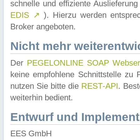
schnelle und effiziente Auslieferun
EDIS
↗
). Hierzu werden entspr
Broker angeboten.
Nicht mehr weiterentwi
Der
PEGELONLINE SOAP Webser
keine empfohlene Schnittstelle z
nutzen Sie bitte die
REST-API
. Bes
weiterhin bedient.
Entwurf und Implement
EES GmbH