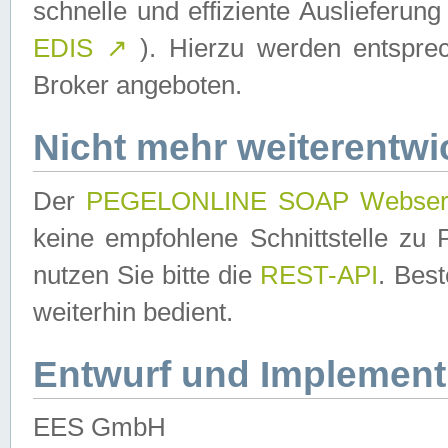
schnelle und effiziente Auslieferun
EDIS
↗
). Hierzu werden entspr
Broker angeboten.
Nicht mehr weiterentwi
Der
PEGELONLINE SOAP Webser
keine empfohlene Schnittstelle z
nutzen Sie bitte die
REST-API
. Bes
weiterhin bedient.
Entwurf und Implement
EES GmbH