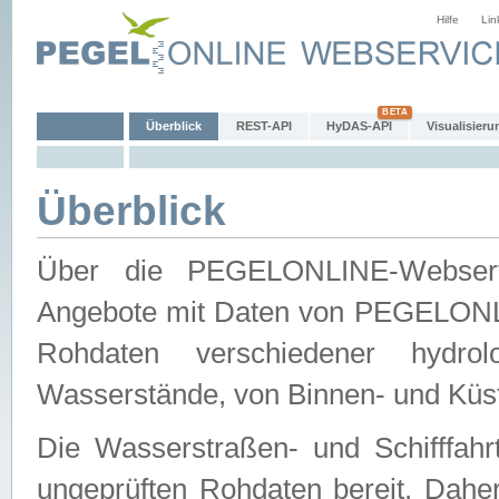
Hilfe
Lin
Überblick
REST-API
HyDAS-API
Visualisieru
Überblick
Über die PEGELONLINE-Webservic
Angebote mit Daten von PEGELONLI
Rohdaten verschiedener hydro
Wasserstände, von Binnen- und Küs
Die Wasserstraßen- und Schifffahr
ungeprüften Rohdaten bereit. Daher