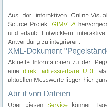
Aus der interaktiven Online-Vis
Source Projekt
GIMV
↗
hervorgega
und erlaubt Entwicklern, interaktive
Anwendung zu integrieren.
XML-Dokument "Pegelständ
Aktuelle Informationen zu den P
eine
direkt adressierbare URL
als
aktuellen Messwerte liegen hier ganz
Abruf von Dateien
Über diesen
Service
können Tages