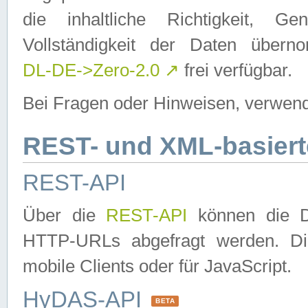
die inhaltliche Richtigkeit, Gen
Vollständigkeit der Daten über
DL-DE->Zero-2.0
↗
frei verfügbar.
Bei Fragen oder Hinweisen, verwend
REST- und XML-basiert
REST-API
Über die
REST-API
können die Da
HTTP-URLs abgefragt werden. Dies
mobile Clients oder für JavaScript.
HyDAS-API
BETA