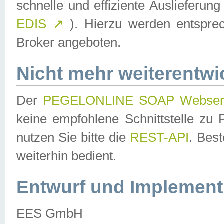
schnelle und effiziente Auslieferun
EDIS
↗
). Hierzu werden entspr
Broker angeboten.
Nicht mehr weiterentwi
Der
PEGELONLINE SOAP Webser
keine empfohlene Schnittstelle z
nutzen Sie bitte die
REST-API
. Bes
weiterhin bedient.
Entwurf und Implement
EES GmbH