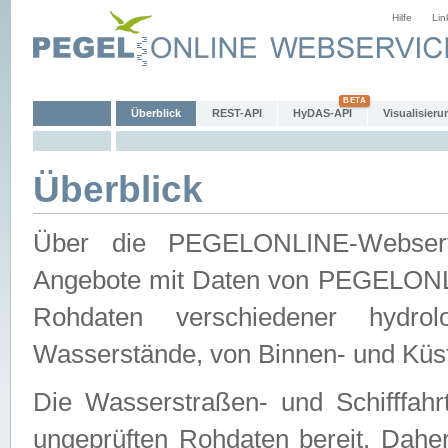
Hilfe
Lin
Überblick
REST-API
HyDAS-API
Visualisieru
Überblick
Über die PEGELONLINE-Webservic
Angebote mit Daten von PEGELONLI
Rohdaten verschiedener hydro
Wasserstände, von Binnen- und Küs
Die Wasserstraßen- und Schifffahr
ungeprüften Rohdaten bereit. Daher