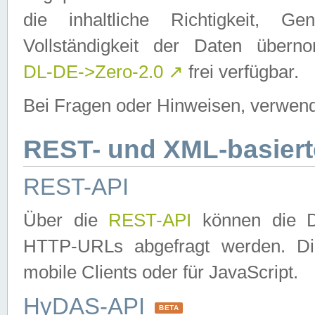
die inhaltliche Richtigkeit, Gen
Vollständigkeit der Daten über
DL-DE->Zero-2.0
↗
frei verfügbar.
Bei Fragen oder Hinweisen, verwend
REST- und XML-basiert
REST-API
Über die
REST-API
können die Da
HTTP-URLs abgefragt werden. Dies
mobile Clients oder für JavaScript.
HyDAS-API
BETA