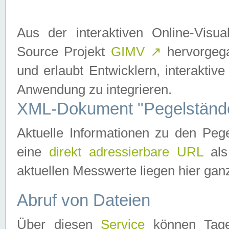
Aus der interaktiven Online-Vis
Source Projekt
GIMV
↗
hervorgega
und erlaubt Entwicklern, interaktive
Anwendung zu integrieren.
XML-Dokument "Pegelständ
Aktuelle Informationen zu den P
eine
direkt adressierbare URL
als
aktuellen Messwerte liegen hier ganz
Abruf von Dateien
Über diesen
Service
können Tages