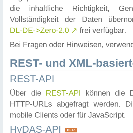
die inhaltliche Richtigkeit, Gen
Vollständigkeit der Daten über
DL-DE->Zero-2.0
↗
frei verfügbar.
Bei Fragen oder Hinweisen, verwend
REST- und XML-basiert
REST-API
Über die
REST-API
können die Da
HTTP-URLs abgefragt werden. Dies
mobile Clients oder für JavaScript.
HyDAS-API
BETA