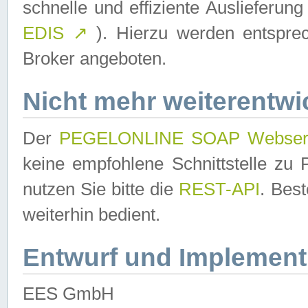
schnelle und effiziente Auslieferun
EDIS
↗
). Hierzu werden entspr
Broker angeboten.
Nicht mehr weiterentwi
Der
PEGELONLINE SOAP Webser
keine empfohlene Schnittstelle z
nutzen Sie bitte die
REST-API
. Bes
weiterhin bedient.
Entwurf und Implement
EES GmbH