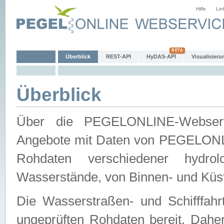
Hilfe
Lin
Überblick
REST-API
HyDAS-API
Visualisieru
Überblick
Über die PEGELONLINE-Webservic
Angebote mit Daten von PEGELONLI
Rohdaten verschiedener hydro
Wasserstände, von Binnen- und Küs
Die Wasserstraßen- und Schifffahr
ungeprüften Rohdaten bereit. Daher