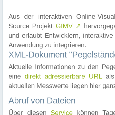
Aus der interaktiven Online-Vis
Source Projekt
GIMV
↗
hervorgega
und erlaubt Entwicklern, interaktive
Anwendung zu integrieren.
XML-Dokument "Pegelständ
Aktuelle Informationen zu den P
eine
direkt adressierbare URL
als
aktuellen Messwerte liegen hier ganz
Abruf von Dateien
Über diesen
Service
können Tages