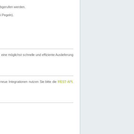
bgerufen werden.
i Pegeln).
ine möglichst schnelle und effiziente Auslieferung
eue Integrationen nutzen Sie bitte die
REST-API
.