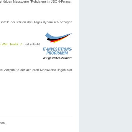
ugehörigen Messwerte (Rohdaten) im JSON-Format.
sstelle der letzten drei Tage) dynamisch bezogen
e Web Toolkit
↗
und erlaubt
 Zeitpunkte der aktuellen Messwerte liegen hier
den.