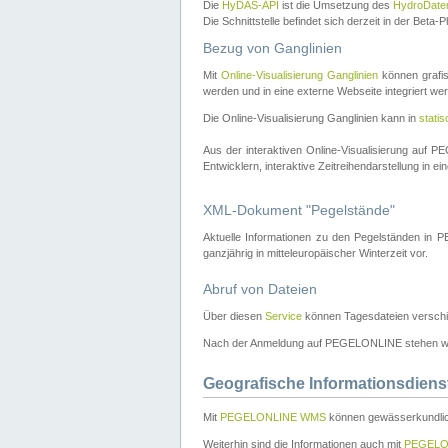
Die
HyDAS-API
ist die Umsetzung des
HydroDate
Die Schnittstelle befindet sich derzeit in der Bet
Bezug von Ganglinien
Mit
Online-Visualisierung Ganglinien
können grafis
werden und in eine externe Webseite integriert wer
Die Online-Visualisierung Ganglinien kann in
stati
Aus der interaktiven Online-Visualisierung auf
Entwicklern, interaktive Zeitreihendarstellung in 
XML-Dokument "Pegelstände"
Aktuelle Informationen zu den Pegelständen i
ganzjährig in mitteleuropäischer Winterzeit vor.
Abruf von Dateien
Über diesen
Service
können Tagesdateien verschi
Nach der Anmeldung auf PEGELONLINE stehen wei
Geografische Informationsdiens
Mit
PEGELONLINE WMS
können gewässerkundlic
Weiterhin sind die Informationen auch mit
PEGELO