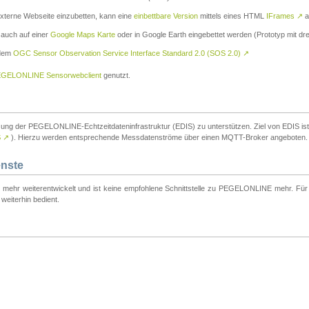
externe Webseite einzubetten, kann eine
einbettbare Version
mittels eines HTML
IFrames
↗
a
 auch auf einer
Google Maps Karte
oder in Google Earth eingebettet werden (Prototyp mit dre
 dem
OGC Sensor Observation Service Interface Standard 2.0 (SOS 2.0)
↗
GELONLINE Sensorwebclient
genutzt.
tzung der PEGELONLINE-Echtzeitdateninfrastruktur (EDIS) zu unterstützen. Ziel von EDIS ist e
S
↗
). Hierzu werden entsprechende Messdatenströme über einen MQTT-Broker angeboten.
enste
t mehr weiterentwickelt und ist keine empfohlene Schnittstelle zu PEGELONLINE mehr. Für n
weiterhin bedient.