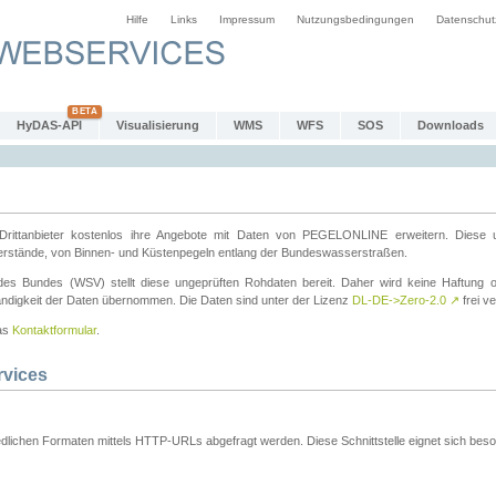
Hilfe
Links
Impressum
Nutzungsbedingungen
Datenschut
HyDAS-API
Visualisierung
WMS
WFS
SOS
Downloads
ttanbieter kostenlos ihre Angebote mit Daten von PEGELONLINE erweitern. Diese u
erstände, von Binnen- und Küstenpegeln entlang der Bundeswasserstraßen.
es Bundes (WSV) stellt diese ungeprüften Rohdaten bereit. Daher wird keine Haftung oder
ständigkeit der Daten übernommen. Die Daten sind unter der Lizenz
DL-DE->Zero-2.0
↗
frei ve
das
Kontaktformular
.
rvices
dlichen Formaten mittels HTTP-URLs abgefragt werden. Diese Schnittstelle eignet sich besond