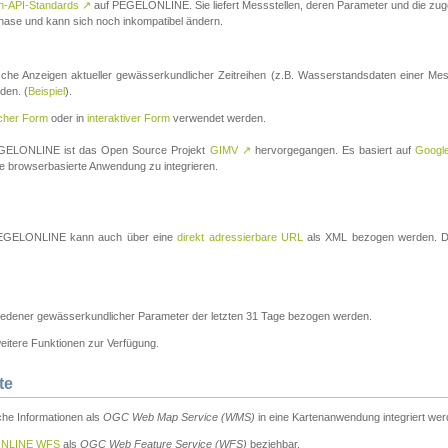
n-API-Standards
↗
auf PEGELONLINE. Sie liefert Messstellen, deren Parameter und die z
a-Phase und kann sich noch inkompatibel ändern.
che Anzeigen aktueller gewässerkundlicher Zeitreihen (z.B. Wasserstandsdaten einer Mes
den. (
Beispiel
).
scher Form
oder in
interaktiver Form
verwendet werden.
 PEGELONLINE ist das Open Source Projekt
GIMV
↗
hervorgegangen. Es basiert auf
Googl
eine browserbasierte Anwendung zu integrieren.
n PEGELONLINE kann auch über eine
direkt adressierbare URL
als XML bezogen werden. Die
edener gewässerkundlicher Parameter der letzten 31 Tage bezogen werden.
tere Funktionen zur Verfügung.
te
he Informationen als
OGC Web Map Service (WMS)
in eine Kartenanwendung integriert wer
NLINE WFS
als
OGC Web Feature Service (WFS)
beziehbar.