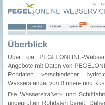
Hilfe
Lin
Überblick
REST-API
HyDAS-API
Visualisieru
Überblick
Über die PEGELONLINE-Webservic
Angebote mit Daten von PEGELONLI
Rohdaten verschiedener hydro
Wasserstände, von Binnen- und Küs
Die Wasserstraßen- und Schifffahr
ungeprüften Rohdaten bereit. Daher