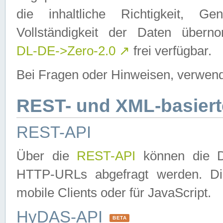
die inhaltliche Richtigkeit, Gen
Vollständigkeit der Daten über
DL-DE->Zero-2.0
↗
frei verfügbar.
Bei Fragen oder Hinweisen, verwend
REST- und XML-basiert
REST-API
Über die
REST-API
können die Da
HTTP-URLs abgefragt werden. Dies
mobile Clients oder für JavaScript.
HyDAS-API
BETA