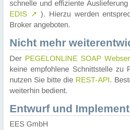
schnelle und effiziente Auslieferun
EDIS
↗
). Hierzu werden entspr
Broker angeboten.
Nicht mehr weiterentwi
Der
PEGELONLINE SOAP Webser
keine empfohlene Schnittstelle z
nutzen Sie bitte die
REST-API
. Bes
weiterhin bedient.
Entwurf und Implement
EES GmbH