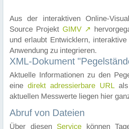
Aus der interaktiven Online-Vis
Source Projekt
GIMV
↗
hervorgega
und erlaubt Entwicklern, interaktive
Anwendung zu integrieren.
XML-Dokument "Pegelständ
Aktuelle Informationen zu den P
eine
direkt adressierbare URL
als
aktuellen Messwerte liegen hier ganz
Abruf von Dateien
Über diesen
Service
können Tages