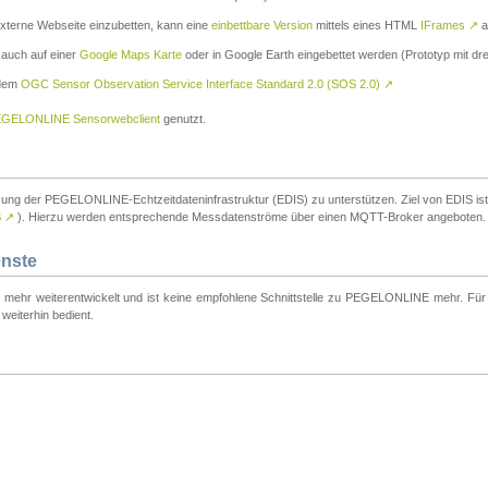
externe Webseite einzubetten, kann eine
einbettbare Version
mittels eines HTML
IFrames
↗
a
 auch auf einer
Google Maps Karte
oder in Google Earth eingebettet werden (Prototyp mit dre
 dem
OGC Sensor Observation Service Interface Standard 2.0 (SOS 2.0)
↗
GELONLINE Sensorwebclient
genutzt.
tzung der PEGELONLINE-Echtzeitdateninfrastruktur (EDIS) zu unterstützen. Ziel von EDIS ist e
S
↗
). Hierzu werden entsprechende Messdatenströme über einen MQTT-Broker angeboten.
enste
t mehr weiterentwickelt und ist keine empfohlene Schnittstelle zu PEGELONLINE mehr. Für n
weiterhin bedient.