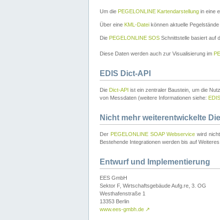
Um die
PEGELONLINE Kartendarstellung
in eine 
Über eine
KML-Datei
können aktuelle Pegelstände
Die
PEGELONLINE SOS
Schnittstelle basiert auf
Diese Daten werden auch zur Visualisierung im
PE
EDIS Dict-API
Die
Dict-API
ist ein zentraler Baustein, um die Nu
von Messdaten (weitere Informationen siehe:
EDI
Nicht mehr weiterentwickelte Di
Der
PEGELONLINE SOAP Webservice
wird nich
Bestehende Integrationen werden bis auf Weiteres 
Entwurf und Implementierung
EES GmbH
Sektor F, Wirtschaftsgebäude Aufg.re, 3. OG
Westhafenstraße 1
13353 Berlin
www.ees-gmbh.de
↗