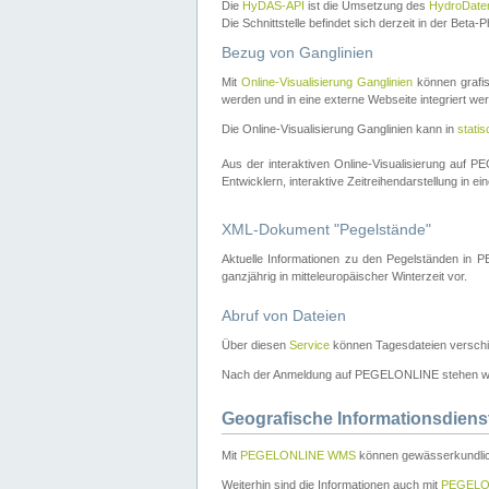
Die
HyDAS-API
ist die Umsetzung des
HydroDate
Die Schnittstelle befindet sich derzeit in der Bet
Bezug von Ganglinien
Mit
Online-Visualisierung Ganglinien
können grafis
werden und in eine externe Webseite integriert wer
Die Online-Visualisierung Ganglinien kann in
stati
Aus der interaktiven Online-Visualisierung auf
Entwicklern, interaktive Zeitreihendarstellung in 
XML-Dokument "Pegelstände"
Aktuelle Informationen zu den Pegelständen i
ganzjährig in mitteleuropäischer Winterzeit vor.
Abruf von Dateien
Über diesen
Service
können Tagesdateien verschi
Nach der Anmeldung auf PEGELONLINE stehen wei
Geografische Informationsdiens
Mit
PEGELONLINE WMS
können gewässerkundlic
Weiterhin sind die Informationen auch mit
PEGELO