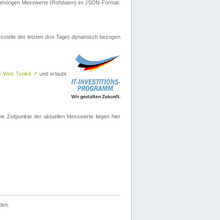
ugehörigen Messwerte (Rohdaten) im JSON-Format.
sstelle der letzten drei Tage) dynamisch bezogen
e Web Toolkit
↗
und erlaubt
 Zeitpunkte der aktuellen Messwerte liegen hier
den.