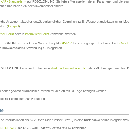
n-API-Standards
↗
auf PEGELONLINE. Sie liefert Messstellen, deren Parameter und die z
a-Phase und kann sich noch inkompatibel ändern.
che Anzeigen aktueller gewässerkundlicher Zeitreihen (z.B. Wasserstandsdaten einer Mes
den. (
Beispiel
).
scher Form
oder in
interaktiver Form
verwendet werden.
 PEGELONLINE ist das Open Source Projekt
GIMV
↗
hervorgegangen. Es basiert auf
Googl
eine browserbasierte Anwendung zu integrieren.
n PEGELONLINE kann auch über eine
direkt adressierbare URL
als XML bezogen werden. Die
edener gewässerkundlicher Parameter der letzten 31 Tage bezogen werden.
tere Funktionen zur Verfügung.
te
he Informationen als
OGC Web Map Service (WMS)
in eine Kartenanwendung integriert wer
NLINE WFS
als
OGC Web Feature Service (WFS)
beziehbar.