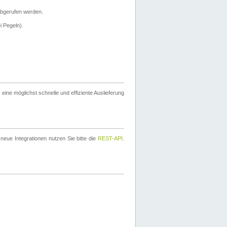
bgerufen werden.
i Pegeln).
ine möglichst schnelle und effiziente Auslieferung
eue Integrationen nutzen Sie bitte die
REST-API
.