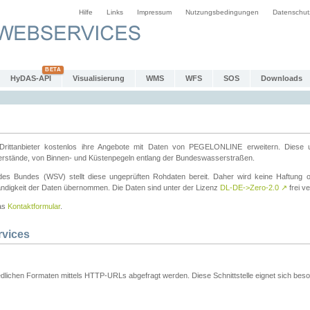
Hilfe
Links
Impressum
Nutzungsbedingungen
Datenschut
HyDAS-API
Visualisierung
WMS
WFS
SOS
Downloads
ttanbieter kostenlos ihre Angebote mit Daten von PEGELONLINE erweitern. Diese u
erstände, von Binnen- und Küstenpegeln entlang der Bundeswasserstraßen.
es Bundes (WSV) stellt diese ungeprüften Rohdaten bereit. Daher wird keine Haftung oder
ständigkeit der Daten übernommen. Die Daten sind unter der Lizenz
DL-DE->Zero-2.0
↗
frei ve
das
Kontaktformular
.
rvices
dlichen Formaten mittels HTTP-URLs abgefragt werden. Diese Schnittstelle eignet sich besond