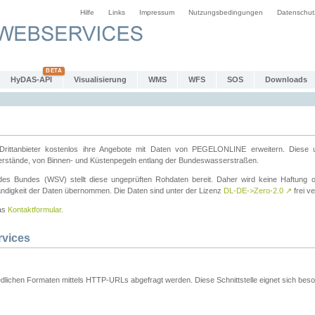
Hilfe
Links
Impressum
Nutzungsbedingungen
Datenschut
HyDAS-API
Visualisierung
WMS
WFS
SOS
Downloads
ttanbieter kostenlos ihre Angebote mit Daten von PEGELONLINE erweitern. Diese u
erstände, von Binnen- und Küstenpegeln entlang der Bundeswasserstraßen.
es Bundes (WSV) stellt diese ungeprüften Rohdaten bereit. Daher wird keine Haftung oder
ständigkeit der Daten übernommen. Die Daten sind unter der Lizenz
DL-DE->Zero-2.0
↗
frei ve
das
Kontaktformular
.
rvices
dlichen Formaten mittels HTTP-URLs abgefragt werden. Diese Schnittstelle eignet sich besond