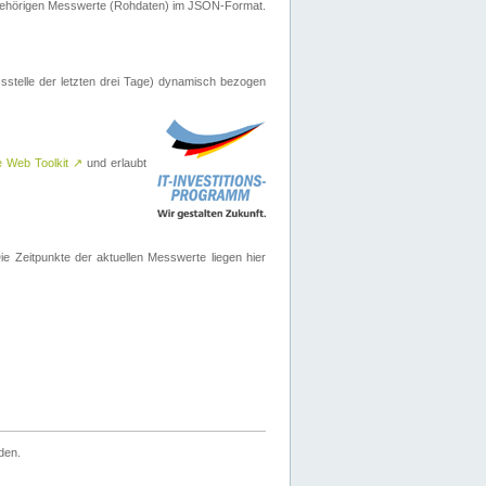
ugehörigen Messwerte (Rohdaten) im JSON-Format.
sstelle der letzten drei Tage) dynamisch bezogen
e Web Toolkit
↗
und erlaubt
 Zeitpunkte der aktuellen Messwerte liegen hier
den.