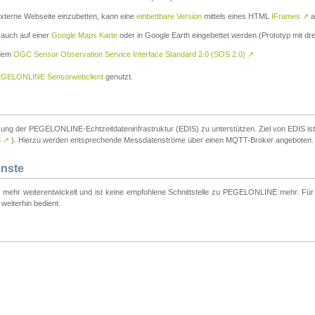
externe Webseite einzubetten, kann eine
einbettbare Version
mittels eines HTML
IFrames
↗
a
 auch auf einer
Google Maps Karte
oder in Google Earth eingebettet werden (Prototyp mit dre
 dem
OGC Sensor Observation Service Interface Standard 2.0 (SOS 2.0)
↗
GELONLINE Sensorwebclient
genutzt.
tzung der PEGELONLINE-Echtzeitdateninfrastruktur (EDIS) zu unterstützen. Ziel von EDIS ist e
S
↗
). Hierzu werden entsprechende Messdatenströme über einen MQTT-Broker angeboten.
enste
t mehr weiterentwickelt und ist keine empfohlene Schnittstelle zu PEGELONLINE mehr. Für n
weiterhin bedient.