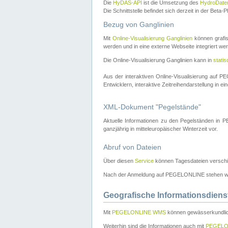
Die
HyDAS-API
ist die Umsetzung des
HydroDate
Die Schnittstelle befindet sich derzeit in der Bet
Bezug von Ganglinien
Mit
Online-Visualisierung Ganglinien
können grafis
werden und in eine externe Webseite integriert wer
Die Online-Visualisierung Ganglinien kann in
stati
Aus der interaktiven Online-Visualisierung auf
Entwicklern, interaktive Zeitreihendarstellung in 
XML-Dokument "Pegelstände"
Aktuelle Informationen zu den Pegelständen i
ganzjährig in mitteleuropäischer Winterzeit vor.
Abruf von Dateien
Über diesen
Service
können Tagesdateien verschi
Nach der Anmeldung auf PEGELONLINE stehen wei
Geografische Informationsdiens
Mit
PEGELONLINE WMS
können gewässerkundlic
Weiterhin sind die Informationen auch mit
PEGELO