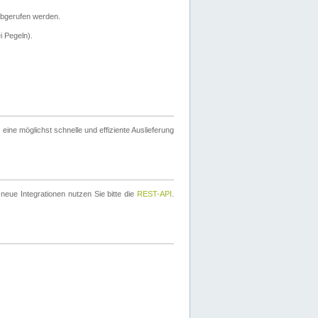
bgerufen werden.
i Pegeln).
ine möglichst schnelle und effiziente Auslieferung
eue Integrationen nutzen Sie bitte die
REST-API
.