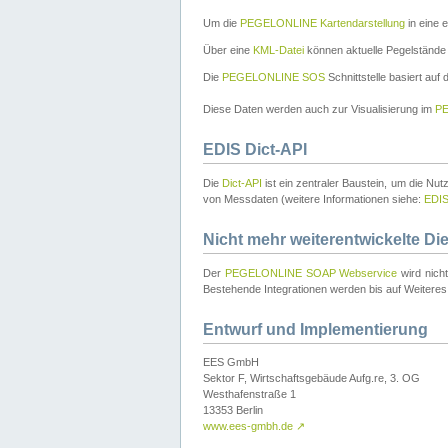
Um die
PEGELONLINE Kartendarstellung
in eine 
Über eine
KML-Datei
können aktuelle Pegelstände
Die
PEGELONLINE SOS
Schnittstelle basiert auf
Diese Daten werden auch zur Visualisierung im
PE
EDIS Dict-API
Die
Dict-API
ist ein zentraler Baustein, um die Nu
von Messdaten (weitere Informationen siehe:
EDI
Nicht mehr weiterentwickelte Di
Der
PEGELONLINE SOAP Webservice
wird nich
Bestehende Integrationen werden bis auf Weiteres 
Entwurf und Implementierung
EES GmbH
Sektor F, Wirtschaftsgebäude Aufg.re, 3. OG
Westhafenstraße 1
13353 Berlin
www.ees-gmbh.de
↗