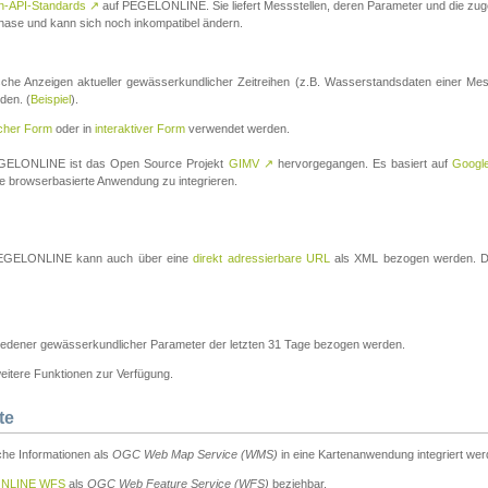
n-API-Standards
↗
auf PEGELONLINE. Sie liefert Messstellen, deren Parameter und die z
a-Phase und kann sich noch inkompatibel ändern.
che Anzeigen aktueller gewässerkundlicher Zeitreihen (z.B. Wasserstandsdaten einer Mes
den. (
Beispiel
).
scher Form
oder in
interaktiver Form
verwendet werden.
 PEGELONLINE ist das Open Source Projekt
GIMV
↗
hervorgegangen. Es basiert auf
Googl
eine browserbasierte Anwendung zu integrieren.
n PEGELONLINE kann auch über eine
direkt adressierbare URL
als XML bezogen werden. Die
edener gewässerkundlicher Parameter der letzten 31 Tage bezogen werden.
tere Funktionen zur Verfügung.
te
he Informationen als
OGC Web Map Service (WMS)
in eine Kartenanwendung integriert wer
NLINE WFS
als
OGC Web Feature Service (WFS)
beziehbar.