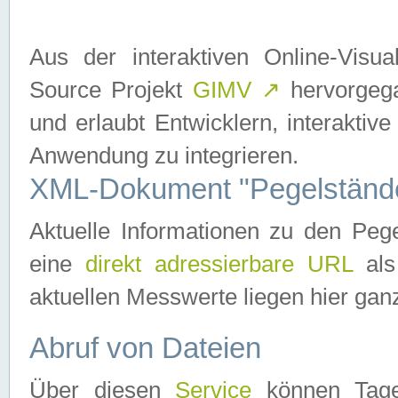
Aus der interaktiven Online-Vis
Source Projekt
GIMV
↗
hervorgega
und erlaubt Entwicklern, interaktive
Anwendung zu integrieren.
XML-Dokument "Pegelständ
Aktuelle Informationen zu den P
eine
direkt adressierbare URL
als
aktuellen Messwerte liegen hier ganz
Abruf von Dateien
Über diesen
Service
können Tages