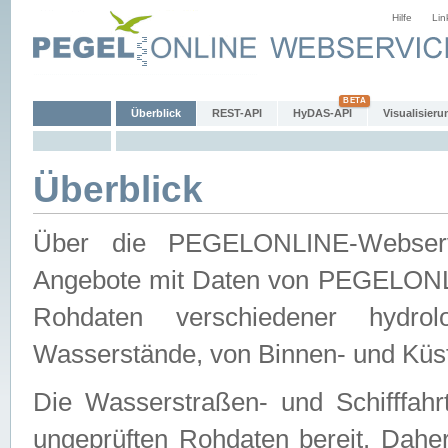
Hilfe
Lin
Überblick
REST-API
HyDAS-API
Visualisieru
Überblick
Über die PEGELONLINE-Webservic
Angebote mit Daten von PEGELONLI
Rohdaten verschiedener hydro
Wasserstände, von Binnen- und Küs
Die Wasserstraßen- und Schifffahr
ungeprüften Rohdaten bereit. Daher