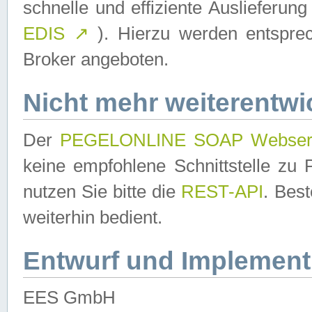
schnelle und effiziente Auslieferun
EDIS
↗
). Hierzu werden entspr
Broker angeboten.
Nicht mehr weiterentwi
Der
PEGELONLINE SOAP Webser
keine empfohlene Schnittstelle z
nutzen Sie bitte die
REST-API
. Bes
weiterhin bedient.
Entwurf und Implement
EES GmbH