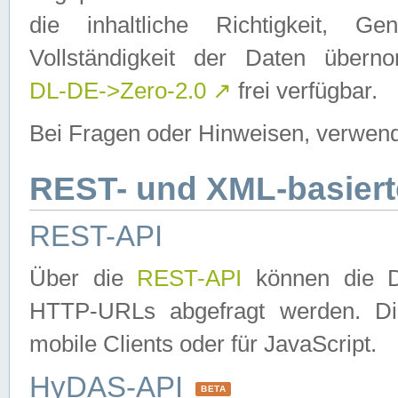
die inhaltliche Richtigkeit, Gen
Vollständigkeit der Daten über
DL-DE->Zero-2.0
↗
frei verfügbar.
Bei Fragen oder Hinweisen, verwend
REST- und XML-basiert
REST-API
Über die
REST-API
können die Da
HTTP-URLs abgefragt werden. Dies
mobile Clients oder für JavaScript.
HyDAS-API
BETA