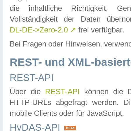
die inhaltliche Richtigkeit, Gen
Vollständigkeit der Daten über
DL-DE->Zero-2.0
↗
frei verfügbar.
Bei Fragen oder Hinweisen, verwend
REST- und XML-basiert
REST-API
Über die
REST-API
können die Da
HTTP-URLs abgefragt werden. Dies
mobile Clients oder für JavaScript.
HyDAS-API
BETA