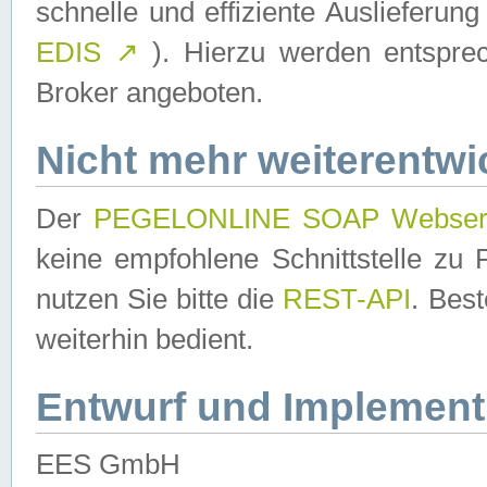
schnelle und effiziente Auslieferun
EDIS
↗
). Hierzu werden entspr
Broker angeboten.
Nicht mehr weiterentwi
Der
PEGELONLINE SOAP Webser
keine empfohlene Schnittstelle z
nutzen Sie bitte die
REST-API
. Bes
weiterhin bedient.
Entwurf und Implement
EES GmbH