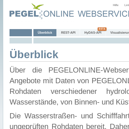
Hilfe
Lin
Überblick
REST-API
HyDAS-API
Visualisieru
Überblick
Über die PEGELONLINE-Webservic
Angebote mit Daten von PEGELONLI
Rohdaten verschiedener hydro
Wasserstände, von Binnen- und Küs
Die Wasserstraßen- und Schifffahr
ungeprüften Rohdaten bereit. Daher