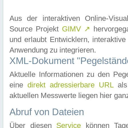
Aus der interaktiven Online-Vis
Source Projekt
GIMV
↗
hervorgega
und erlaubt Entwicklern, interaktive
Anwendung zu integrieren.
XML-Dokument "Pegelständ
Aktuelle Informationen zu den P
eine
direkt adressierbare URL
als
aktuellen Messwerte liegen hier ganz
Abruf von Dateien
Über diesen
Service
können Tages