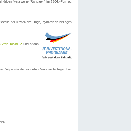
ugehörigen Messwerte (Rohdaten) im JSON-Format.
sstelle der letzten drei Tage) dynamisch bezogen
e Web Toolkit
↗
und erlaubt
 Zeitpunkte der aktuellen Messwerte liegen hier
den.