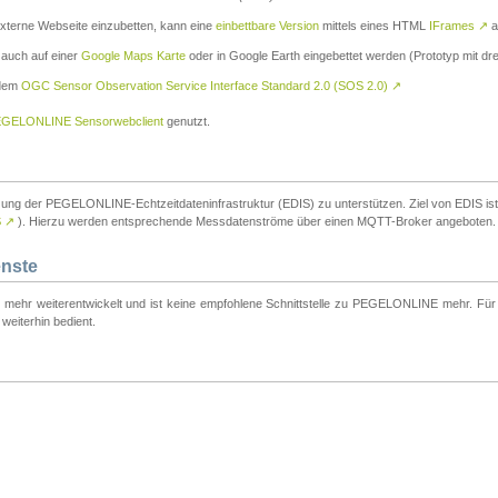
externe Webseite einzubetten, kann eine
einbettbare Version
mittels eines HTML
IFrames
↗
a
 auch auf einer
Google Maps Karte
oder in Google Earth eingebettet werden (Prototyp mit dre
 dem
OGC Sensor Observation Service Interface Standard 2.0 (SOS 2.0)
↗
GELONLINE Sensorwebclient
genutzt.
tzung der PEGELONLINE-Echtzeitdateninfrastruktur (EDIS) zu unterstützen. Ziel von EDIS ist e
S
↗
). Hierzu werden entsprechende Messdatenströme über einen MQTT-Broker angeboten.
enste
t mehr weiterentwickelt und ist keine empfohlene Schnittstelle zu PEGELONLINE mehr. Für n
weiterhin bedient.