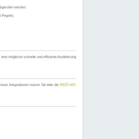
bgerufen werden.
i Pegeln).
ine möglichst schnelle und effiziente Auslieferung
eue Integrationen nutzen Sie bitte die
REST-API
.