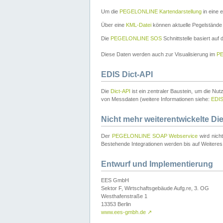
Um die
PEGELONLINE Kartendarstellung
in eine 
Über eine
KML-Datei
können aktuelle Pegelstände
Die
PEGELONLINE SOS
Schnittstelle basiert auf
Diese Daten werden auch zur Visualisierung im
PE
EDIS Dict-API
Die
Dict-API
ist ein zentraler Baustein, um die Nu
von Messdaten (weitere Informationen siehe:
EDI
Nicht mehr weiterentwickelte Di
Der
PEGELONLINE SOAP Webservice
wird nich
Bestehende Integrationen werden bis auf Weiteres 
Entwurf und Implementierung
EES GmbH
Sektor F, Wirtschaftsgebäude Aufg.re, 3. OG
Westhafenstraße 1
13353 Berlin
www.ees-gmbh.de
↗