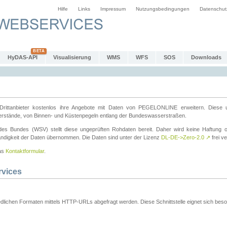
Hilfe
Links
Impressum
Nutzungsbedingungen
Datenschut
HyDAS-API
Visualisierung
WMS
WFS
SOS
Downloads
ttanbieter kostenlos ihre Angebote mit Daten von PEGELONLINE erweitern. Diese u
erstände, von Binnen- und Küstenpegeln entlang der Bundeswasserstraßen.
es Bundes (WSV) stellt diese ungeprüften Rohdaten bereit. Daher wird keine Haftung oder
ständigkeit der Daten übernommen. Die Daten sind unter der Lizenz
DL-DE->Zero-2.0
↗
frei ve
das
Kontaktformular
.
rvices
dlichen Formaten mittels HTTP-URLs abgefragt werden. Diese Schnittstelle eignet sich besond