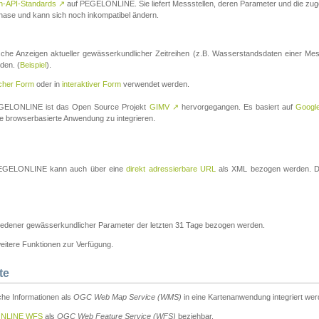
n-API-Standards
↗
auf PEGELONLINE. Sie liefert Messstellen, deren Parameter und die z
a-Phase und kann sich noch inkompatibel ändern.
che Anzeigen aktueller gewässerkundlicher Zeitreihen (z.B. Wasserstandsdaten einer Mes
den. (
Beispiel
).
scher Form
oder in
interaktiver Form
verwendet werden.
 PEGELONLINE ist das Open Source Projekt
GIMV
↗
hervorgegangen. Es basiert auf
Googl
eine browserbasierte Anwendung zu integrieren.
n PEGELONLINE kann auch über eine
direkt adressierbare URL
als XML bezogen werden. Die
edener gewässerkundlicher Parameter der letzten 31 Tage bezogen werden.
tere Funktionen zur Verfügung.
te
he Informationen als
OGC Web Map Service (WMS)
in eine Kartenanwendung integriert wer
NLINE WFS
als
OGC Web Feature Service (WFS)
beziehbar.