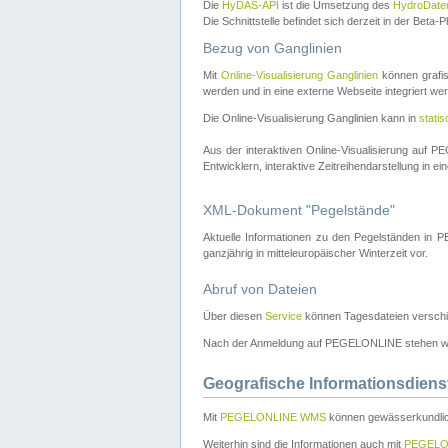
Die
HyDAS-API
ist die Umsetzung des
HydroDate
Die Schnittstelle befindet sich derzeit in der Bet
Bezug von Ganglinien
Mit
Online-Visualisierung Ganglinien
können grafis
werden und in eine externe Webseite integriert wer
Die Online-Visualisierung Ganglinien kann in
stati
Aus der interaktiven Online-Visualisierung auf
Entwicklern, interaktive Zeitreihendarstellung in 
XML-Dokument "Pegelstände"
Aktuelle Informationen zu den Pegelständen i
ganzjährig in mitteleuropäischer Winterzeit vor.
Abruf von Dateien
Über diesen
Service
können Tagesdateien verschi
Nach der Anmeldung auf PEGELONLINE stehen wei
Geografische Informationsdiens
Mit
PEGELONLINE WMS
können gewässerkundlic
Weiterhin sind die Informationen auch mit
PEGELO