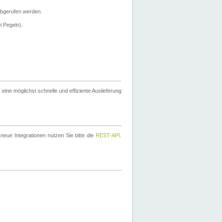
bgerufen werden.
i Pegeln).
ine möglichst schnelle und effiziente Auslieferung
eue Integrationen nutzen Sie bitte die
REST-API
.