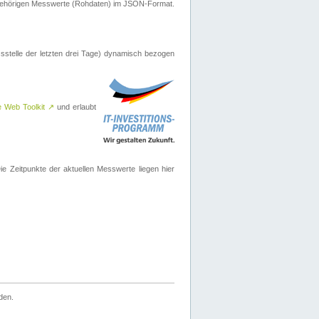
ugehörigen Messwerte (Rohdaten) im JSON-Format.
sstelle der letzten drei Tage) dynamisch bezogen
e Web Toolkit
↗
und erlaubt
 Zeitpunkte der aktuellen Messwerte liegen hier
den.