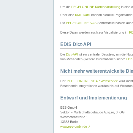
Um die
PEGELONLINE Kartendarstellung
in eine 
Über eine
KML-Datei
können aktuelle Pegelstände
Die
PEGELONLINE SOS
Schnittstelle basiert auf
Diese Daten werden auch zur Visualisierung im
PE
EDIS Dict-API
Die
Dict-API
ist ein zentraler Baustein, um die Nu
von Messdaten (weitere Informationen siehe:
EDI
Nicht mehr weiterentwickelte Di
Der
PEGELONLINE SOAP Webservice
wird nich
Bestehende Integrationen werden bis auf Weiteres 
Entwurf und Implementierung
EES GmbH
Sektor F, Wirtschaftsgebäude Aufg.re, 3. OG
Westhafenstraße 1
13353 Berlin
www.ees-gmbh.de
↗