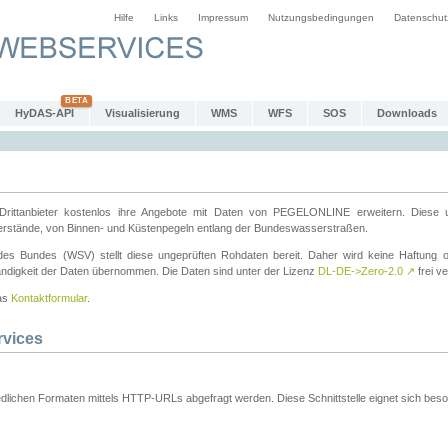
Hilfe
Links
Impressum
Nutzungsbedingungen
Datenschut
HyDAS-API
Visualisierung
WMS
WFS
SOS
Downloads
ttanbieter kostenlos ihre Angebote mit Daten von PEGELONLINE erweitern. Diese u
erstände, von Binnen- und Küstenpegeln entlang der Bundeswasserstraßen.
es Bundes (WSV) stellt diese ungeprüften Rohdaten bereit. Daher wird keine Haftung oder
ständigkeit der Daten übernommen. Die Daten sind unter der Lizenz
DL-DE->Zero-2.0
↗
frei ve
das
Kontaktformular
.
rvices
dlichen Formaten mittels HTTP-URLs abgefragt werden. Diese Schnittstelle eignet sich besond