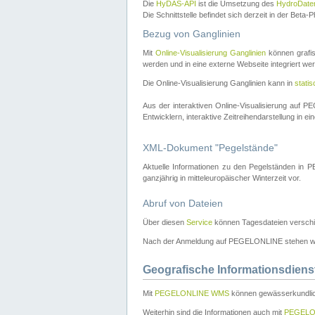
Die
HyDAS-API
ist die Umsetzung des
HydroDate
Die Schnittstelle befindet sich derzeit in der Bet
Bezug von Ganglinien
Mit
Online-Visualisierung Ganglinien
können grafis
werden und in eine externe Webseite integriert wer
Die Online-Visualisierung Ganglinien kann in
stati
Aus der interaktiven Online-Visualisierung auf
Entwicklern, interaktive Zeitreihendarstellung in 
XML-Dokument "Pegelstände"
Aktuelle Informationen zu den Pegelständen i
ganzjährig in mitteleuropäischer Winterzeit vor.
Abruf von Dateien
Über diesen
Service
können Tagesdateien verschi
Nach der Anmeldung auf PEGELONLINE stehen wei
Geografische Informationsdiens
Mit
PEGELONLINE WMS
können gewässerkundlic
Weiterhin sind die Informationen auch mit
PEGELO