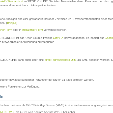
n-API-Standards
↗
auf PEGELONLINE. Sie liefert Messstellen, deren Parameter und die z
a-Phase und kann sich noch inkompatibel ändern.
che Anzeigen aktueller gewässerkundlicher Zeitreihen (z.B. Wasserstandsdaten einer Mes
den. (
Beispiel
).
scher Form
oder in
interaktiver Form
verwendet werden.
 PEGELONLINE ist das Open Source Projekt
GIMV
↗
hervorgegangen. Es basiert auf
Googl
eine browserbasierte Anwendung zu integrieren.
n PEGELONLINE kann auch über eine
direkt adressierbare URL
als XML bezogen werden. Die
edener gewässerkundlicher Parameter der letzten 31 Tage bezogen werden.
tere Funktionen zur Verfügung.
te
he Informationen als
OGC Web Map Service (WMS)
in eine Kartenanwendung integriert wer
NLINE WFS
als
OGC Web Feature Service (WFS)
beziehbar.