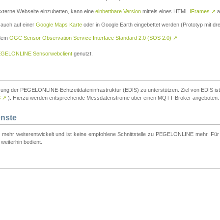
externe Webseite einzubetten, kann eine
einbettbare Version
mittels eines HTML
IFrames
↗
a
 auch auf einer
Google Maps Karte
oder in Google Earth eingebettet werden (Prototyp mit dre
 dem
OGC Sensor Observation Service Interface Standard 2.0 (SOS 2.0)
↗
GELONLINE Sensorwebclient
genutzt.
tzung der PEGELONLINE-Echtzeitdateninfrastruktur (EDIS) zu unterstützen. Ziel von EDIS ist e
S
↗
). Hierzu werden entsprechende Messdatenströme über einen MQTT-Broker angeboten.
enste
t mehr weiterentwickelt und ist keine empfohlene Schnittstelle zu PEGELONLINE mehr. Für n
weiterhin bedient.