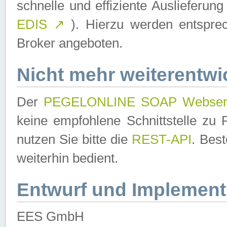
schnelle und effiziente Auslieferun
EDIS
↗
). Hierzu werden entspr
Broker angeboten.
Nicht mehr weiterentwi
Der
PEGELONLINE SOAP Webser
keine empfohlene Schnittstelle z
nutzen Sie bitte die
REST-API
. Bes
weiterhin bedient.
Entwurf und Implement
EES GmbH