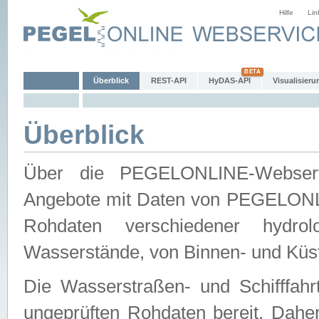
Hilfe
Lin
Überblick
REST-API
HyDAS-API
Visualisieru
Überblick
Über die PEGELONLINE-Webservic
Angebote mit Daten von PEGELONLI
Rohdaten verschiedener hydro
Wasserstände, von Binnen- und Küs
Die Wasserstraßen- und Schifffahr
ungeprüften Rohdaten bereit. Daher