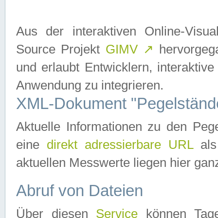
Aus der interaktiven Online-Vis
Source Projekt
GIMV
↗
hervorgega
und erlaubt Entwicklern, interaktive
Anwendung zu integrieren.
XML-Dokument "Pegelständ
Aktuelle Informationen zu den P
eine
direkt adressierbare URL
als
aktuellen Messwerte liegen hier ganz
Abruf von Dateien
Über diesen
Service
können Tages