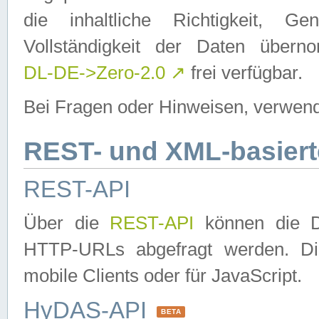
die inhaltliche Richtigkeit, Gen
Vollständigkeit der Daten über
DL-DE->Zero-2.0
↗
frei verfügbar.
Bei Fragen oder Hinweisen, verwend
REST- und XML-basiert
REST-API
Über die
REST-API
können die Da
HTTP-URLs abgefragt werden. Dies
mobile Clients oder für JavaScript.
HyDAS-API
BETA